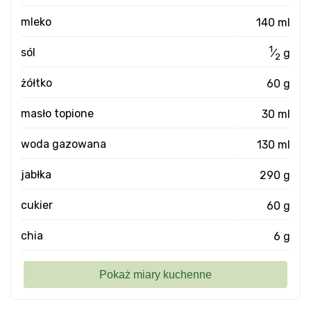
mleko
140 ml
1
sól
⁄
g
2
żółtko
60 g
masło topione
30 ml
woda gazowana
130 ml
jabłka
290 g
cukier
60 g
chia
6 g