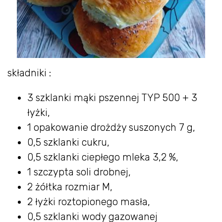
składniki :
3 szklanki mąki pszennej TYP 500 + 3
łyżki,
1 opakowanie drożdży suszonych 7 g,
0,5 szklanki cukru,
0,5 szklanki ciepłego mleka 3,2 %,
1 szczypta soli drobnej,
2 żółtka rozmiar M,
2 łyżki roztopionego masła,
0,5 szklanki wody gazowanej