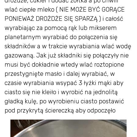
drożdże, cukier i dodać żółtka a po chwili
wlać ciepłe mleko ( NIE MOŻE BYĆ GORĄCE
PONIEWAŻ DROŻDŻE SIĘ SPARZĄ ) i całość
wyrabiając za pomocą rąk lub mikserem
planetarnym wyrabiać do połączenia się
składników a w trakcie wyrabiania wlać wodę
gazowaną. Jak już składniki się połączyły nie
musi być dokładnie wtedy wlać roztopione
przestygnięte masło i dalej wyrabiać, w
czasie wyrabiania wsypać 3 łyżki mąki aby
ciasto się nie kleiło i wyrobić na jednolitą
gładką kulę, po wyrobieniu ciasto postawić
pod przykrytą ściereczką aby odpoczęło