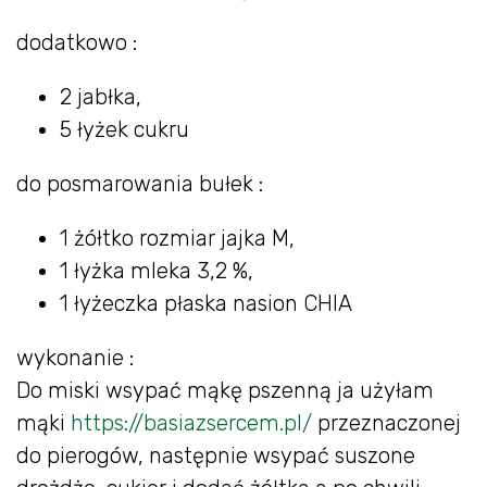
dodatkowo :
2 jabłka,
5 łyżek cukru
do posmarowania bułek :
1 żółtko rozmiar jajka M,
1 łyżka mleka 3,2 %,
1 łyżeczka płaska nasion CHIA
wykonanie :
Do miski wsypać mąkę pszenną ja użyłam
mąki
https://basiazsercem.pl/
przeznaczonej
do pierogów, następnie wsypać suszone