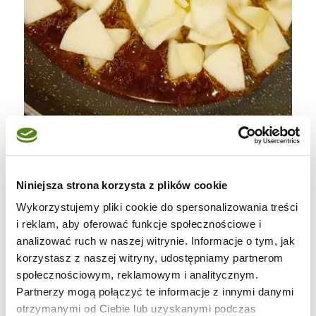
Gdy jabłka w karmelu już całkowicie
Niniejsza strona korzysta z plików cookie
przestygły a ciasto drożdżowe odpoczęło,
Wykorzystujemy pliki cookie do spersonalizowania treści
wtedy odrywać dowolny kawałek ( ja
i reklam, aby oferować funkcje społecznościowe i
odrywałam dość duże ponieważ chciałam
analizować ruch w naszej witrynie. Informacje o tym, jak
szybko wykonać ) rozpłaszczyć go w dłoni i
korzystasz z naszej witryny, udostępniamy partnerom
społecznościowym, reklamowym i analitycznym.
na tak przygotowany nałożyć 1 łyżkę jabłek w
Partnerzy mogą połączyć te informacje z innymi danymi
karmelu skleić końce a następnie uformować
otrzymanymi od Ciebie lub uzyskanymi podczas