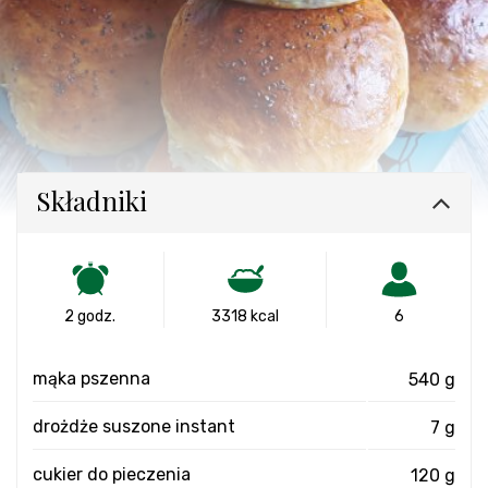
Składniki
2 godz.
3318 kcal
6
mąka pszenna
540 g
drożdże suszone instant
7 g
cukier do pieczenia
120 g