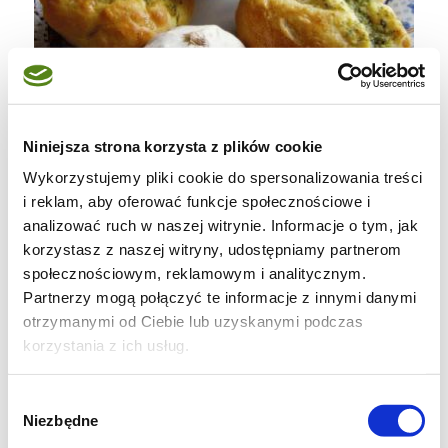
Niniejsza strona korzysta z plików cookie
Pyszne bułeczki z nadzieniem czosnkowym z
Wykorzystujemy pliki cookie do spersonalizowania treści
przepisu
Dorotki
, przepyszne! Z podwójnej
i reklam, aby oferować funkcje społecznościowe i
analizować ruch w naszej witrynie. Informacje o tym, jak
porcji wychodzą 24 bułeczki, gorąco polecam!
korzystasz z naszej witryny, udostępniamy partnerom
społecznościowym, reklamowym i analitycznym.
Składniki na ciasto:
Partnerzy mogą połączyć te informacje z innymi danymi
otrzymanymi od Ciebie lub uzyskanymi podczas
400 g mąki pszennej chlebowej
korzystania z ich usług.
20 g drobnego cukru
pół łyżeczki soli
Wybór
10 g drożdży
Niezbędne
zgody