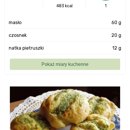
-
483 kcal
1
masło
60 g
czosnek
20 g
natka pietruszki
12 g