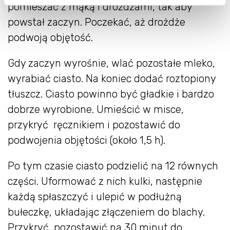
pomieszać z mąką i drożdżami, tak aby
powstał zaczyn. Poczekać, aż drożdże
podwoją objętość.
Gdy zaczyn wyrośnie, wlać pozostałe mleko,
wyrabiać ciasto. Na koniec dodać roztopiony
tłuszcz. Ciasto powinno być gładkie i bardzo
dobrze wyrobione. Umieścić w misce,
przykryć ręcznikiem i pozostawić do
podwojenia objętości (około 1,5 h).
Po tym czasie ciasto podzielić na 12 równych
części. Uformować z nich kulki, następnie
każdą spłaszczyć i ulepić w podłużną
bułeczkę, układając złączeniem do blachy.
Przykryć, pozostawić na 30 minut do