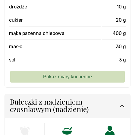
drożdże
10 g
cukier
20 g
mąka pszenna chlebowa
400 g
masło
30 g
sól
3 g
Bułeczki z nadzieniem
czosnkowym (nadzienie)