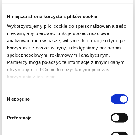
komentarzach. Chętnie dowiem się, jak Wam
wyszły bułeczki i jakie kombinacje smakowe
Niniejsza strona korzysta z plików cookie
przypadły Wam najbardziej do gustu. Może
Wykorzystujemy pliki cookie do spersonalizowania treści
macie swoje sprawdzone sposoby na udane
i reklam, aby oferować funkcje społecznościowe i
wypieki? Czekam na Wasze komentarze i
analizować ruch w naszej witrynie. Informacje o tym, jak
korzystasz z naszej witryny, udostępniamy partnerom
sugestie!
społecznościowym, reklamowym i analitycznym.
Partnerzy mogą połączyć te informacje z innymi danymi
otrzymanymi od Ciebie lub uzyskanymi podczas
korzystania z ich usług.
Wybór
Niezbędne
zgody
Czas całkowity: 2 godz. 10 min.
Preferencje
Czas wyrastania: 1 godz. 15 min.
Czas wypieku: 20 min.