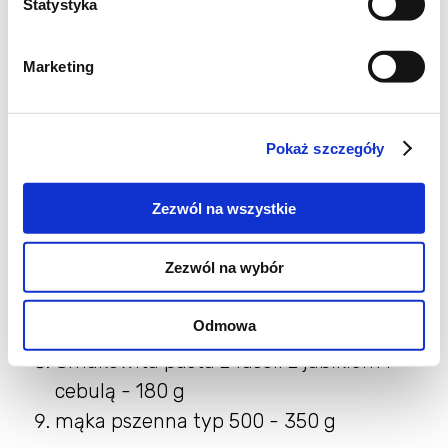
Statystyka
Składniki na bułeczki
Marketing
tangzhong:
drożdże suszone instant - 7 g
Pokaż szczegóły
jajko - 1 szt.
sól - 1 łyżeczka
Zezwól na wszystkie
cukier - 5 g
Zezwól na wybór
mleko - 125 ml
zaczyn - 130 g
Odmowa
olej rzepakowy - 30 ml
Smakowita pasta z fasoli z jabłkiem i
cebulą - 180 g
mąka pszenna typ 500 - 350 g