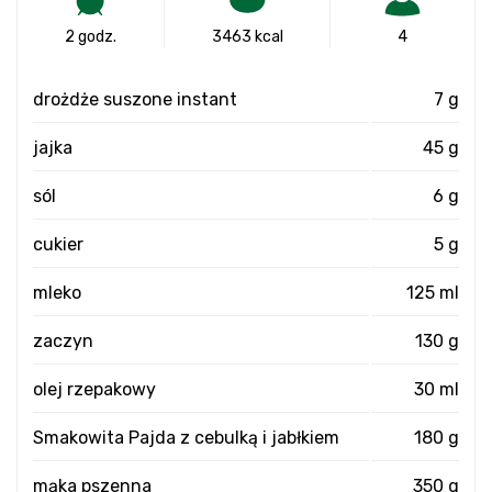
2 godz.
3463 kcal
4
drożdże suszone instant
7 g
jajka
45 g
sól
6 g
cukier
5 g
mleko
125 ml
zaczyn
130 g
olej rzepakowy
30 ml
Smakowita Pajda z cebulką i jabłkiem
180 g
mąka pszenna
350 g