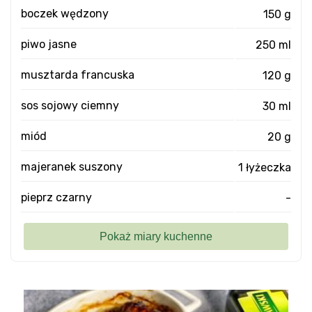
boczek wędzony
150 g
piwo jasne
250 ml
musztarda francuska
120 g
sos sojowy ciemny
30 ml
miód
20 g
majeranek suszony
1 łyżeczka
pieprz czarny
-