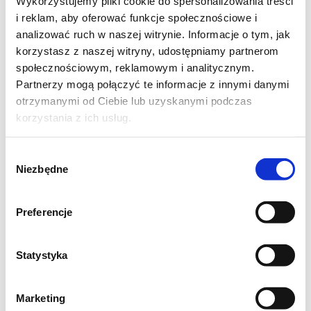
Wykorzystujemy pliki cookie do spersonalizowania treści
i reklam, aby oferować funkcje społecznościowe i
analizować ruch w naszej witrynie. Informacje o tym, jak
korzystasz z naszej witryny, udostępniamy partnerom
społecznościowym, reklamowym i analitycznym.
Partnerzy mogą połączyć te informacje z innymi danymi
otrzymanymi od Ciebie lub uzyskanymi podczas
korzystania z ich usług.
Jak zrobić białą kiełbasę
Wybór
Niezbędne
zgody
zapiekaną w piwie?
Preferencje
Białe cebule kroję w piórka, a boczek w
kostkę. Na patelni rozgrzewam olej Kujawski
Statystyka
3 ziarna – dodaję na rozgrzany olej pokroną
cebulę, boczek i białą kiełbasę. Smażę, aż
Marketing
kiełbasa lekko się zarumieni, cebula się