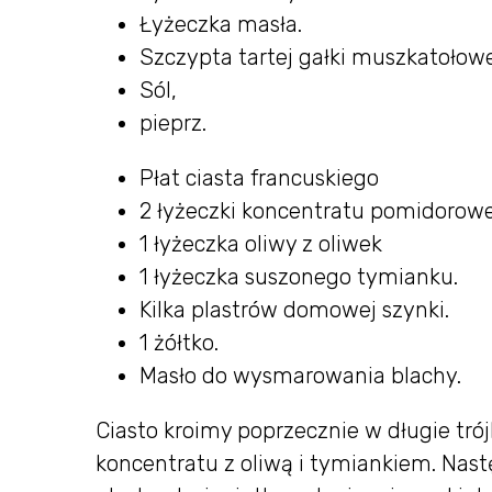
Łyżeczka masła.
Szczypta tartej gałki muszkatołowe
Sól,
pieprz.
Płat ciasta francuskiego
2 łyżeczki koncentratu pomidorow
1 łyżeczka oliwy z oliwek
1 łyżeczka suszonego tymianku.
Kilka plastrów domowej szynki.
1 żółtko.
Masło do wysmarowania blachy.
Ciasto kroimy poprzecznie w długie tr
koncentratu z oliwą i tymiankiem. Nas