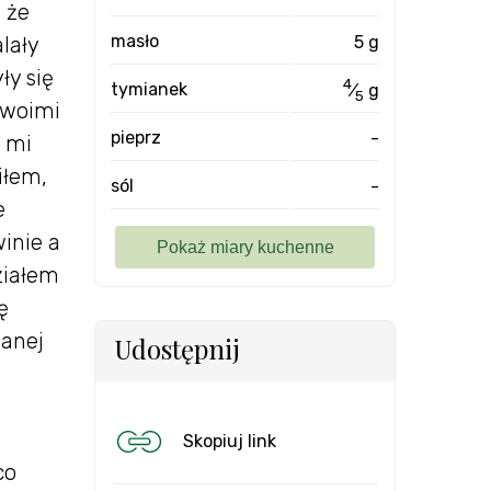
 że
masło
5 g
lały
ły się
4
tymianek
⁄
g
5
 swoimi
pieprz
-
 mi
iłem,
sól
-
e
inie a
ziałem
ę
hanej
Udostępnij
Skopiuj link
co