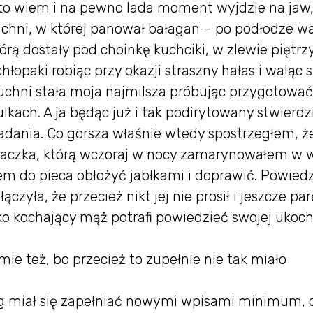
ż to wiem i na pewno lada moment wyjdzie na jaw,
chni, w której panował bałagan – po podłodze wa
rą dostały pod choinkę kuchciki, w zlewie piętrzy
hłopaki robiąc przy okazji straszny hałas i waląc
chni stała moja najmilsza próbując przygotować
lkach. A ja będąc już i tak podirytowany stwierdz
niadania. Co gorsza właśnie wtedy spostrzegłem, ż
 kaczka, którą wczoraj w nocy zamarynowałem w w
em do pieca obłożyć jabłkami i doprawić. Powied
ączyła, że przecież nikt jej nie prosił i jeszcze par
ylko kochający mąż potrafi powiedzieć swojej ukoc
sumie też, bo przecież to zupełnie nie tak miało
log miał się zapełniać nowymi wpisami minimum, 