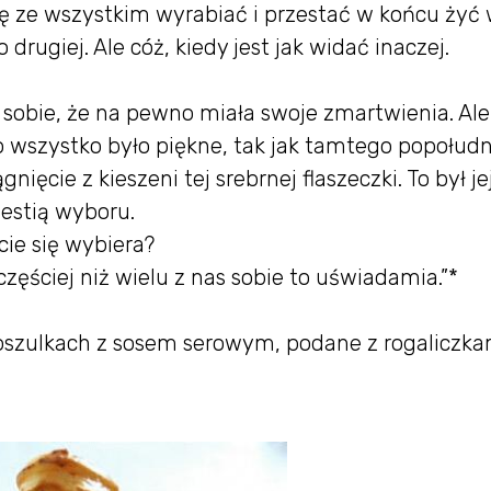
ię ze wszystkim wyrabiać i przestać w końcu żyć
 drugiej. Ale cóż, kiedy jest jak widać inaczej.
 sobie, że na pewno miała swoje zmartwienia. Ale
o wszystko było piękne, tak jak tamtego popołudn
nięcie z kieszeni tej srebrnej flaszeczki. To był je
westią wyboru.
cie się wybiera?
zęściej niż wielu z nas sobie to uświadamia.”*
koszulkach z sosem serowym, podane z rogaliczka