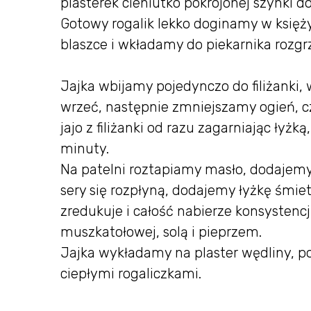
plasterek cieniutko pokrojonej szynki d
Gotowy rogalik lekko doginamy w księż
blaszce i wkładamy do piekarnika rozgr
Jajka wbijamy pojedynczo do filiżanki
wrzeć, następnie zmniejszamy ogień, 
jajo z filiżanki od razu zagarniając łyżk
minuty.
Na patelni roztapiamy masło, dodajemy
sery się rozpłyną, dodajemy łyżkę śmie
zredukuje i całość nabierze konsystencj
muszkatołowej, solą i pieprzem.
Jajka wykładamy na plaster wędliny, 
ciepłymi rogaliczkami.