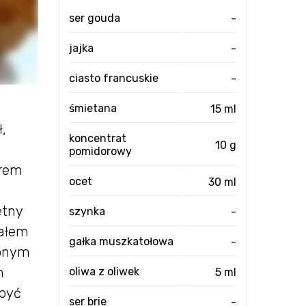
ser gouda
-
jajka
-
ciasto francuskie
-
śmietana
15 ml
ł,
koncentrat
10 g
pomidorowy
orem
ocet
30 ml
etny
szynka
-
jałem
gałka muszkatołowa
-
opnym
m
oliwa z oliwek
5 ml
 być
ser brie
-