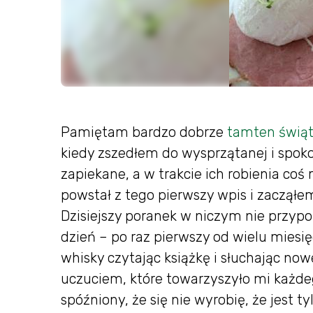
Pamiętam bardzo dobrze
tamten świąt
kiedy zszedłem do wysprzątanej i spoko
zapiekane, a w trakcie ich robienia coś
powstał z tego pierwszy wpis i zacząłe
Dzisiejszy poranek w niczym nie przy
dzień – po raz pierwszy od wielu miesi
whisky czytając książkę i słuchając no
uczuciem, które towarzyszyło mi każdeg
spóźniony, że się nie wyrobię, że jest t