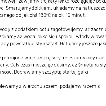
omowej i zawijamy trójkąty lekko rozciągając boki.
yc. Smarujemy żółtkiem, układamy na natłuszczo
zanego do jakichś 180°C na ok. 15 minut.
, wodę z dodatkiem octu zagotowujemy, aż zaczni
czekamy aż woda lekko się uspokoi i wtedy wlew
ą, aby powstał kulisty kształt. Gotujemy jeszcze jak
 pokrojone w kosteczkę sery, mieszamy cały czas
tany. Cały czas mieszając dusimy, aż śmietana się
i sosu. Doprawiamy szczyptą startej gałki
polewamy z wierzchu sosem, podajemy razem z