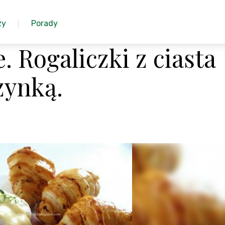
zy
Porady
e. Rogaliczki z ciasta
zynką.