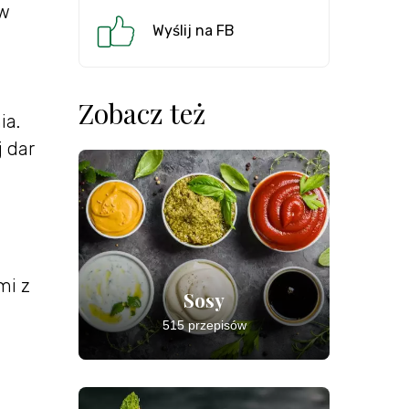
 w
Wyślij na FB
Zobacz też
ia.
j dar
mi z
Sosy
515 przepisów