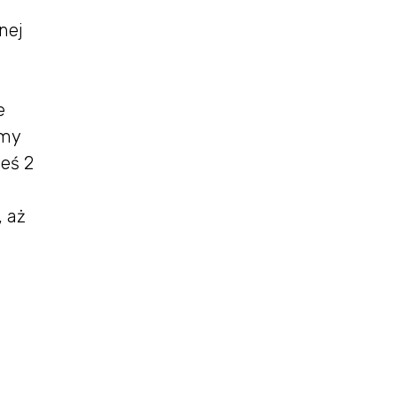
nej
e
amy
ieś 2
, aż