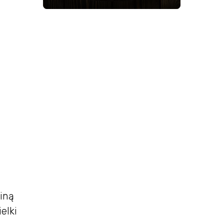
iną
elki