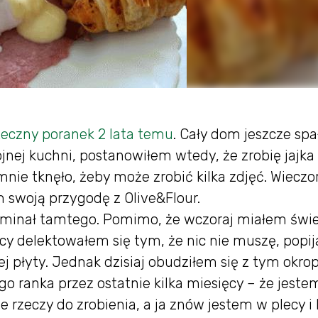
eczny poranek 2 lata temu
. Cały dom jeszcze spa
jnej kuchni, postanowiłem wtedy, że zrobię jajka
 mnie tknęło, żeby może zrobić kilka zdjęć. Wiecz
m swoją przygodę z Olive&Flour.
pominał tamtego. Pomimo, że wczoraj miałem świ
ęcy delektowałem się tym, że nic nie muszę, popi
wej płyty. Jednak dzisiaj obudziłem się z tym okr
o ranka przez ostatnie kilka miesięcy – że jeste
yle rzeczy do zrobienia, a ja znów jestem w plecy i