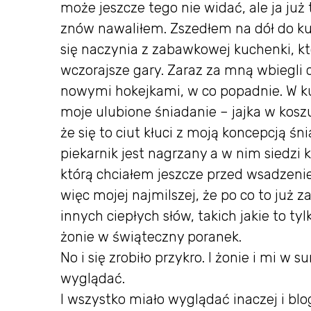
może jeszcze tego nie widać, ale ja ju
znów nawaliłem. Zszedłem na dół do ku
się naczynia z zabawkowej kuchenki, któ
wczorajsze gary. Zaraz za mną wbiegli c
nowymi hokejkami, w co popadnie. W ku
moje ulubione śniadanie – jajka w koszu
że się to ciut kłuci z moją koncepcją ś
piekarnik jest nagrzany a w nim siedzi
którą chciałem jeszcze przed wsadzeni
więc mojej najmilszej, że po co to już zał
innych ciepłych słów, takich jakie to t
żonie w świąteczny poranek.
No i się zrobiło przykro. I żonie i mi w 
wyglądać.
I wszystko miało wyglądać inaczej i b