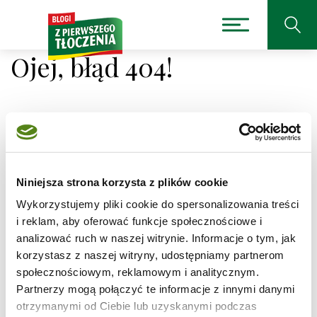
Ojej, błąd 404!
Niestety nie można było
odnaleźć strony, której
Niniejsza strona korzysta z plików cookie
Wykorzystujemy pliki cookie do spersonalizowania treści
szukasz.
i reklam, aby oferować funkcje społecznościowe i
analizować ruch w naszej witrynie. Informacje o tym, jak
Adres, który próbujesz odwiedzić
/przepisy/szybki-
korzystasz z naszej witryny, udostępniamy partnerom
piernik-przekladany-powidlami/1
jest obecnie
społecznościowym, reklamowym i analitycznym.
niedostępny.
Partnerzy mogą połączyć te informacje z innymi danymi
Sprawdź pisownię adresu lub skorzystaj z wyszukiwarki
otrzymanymi od Ciebie lub uzyskanymi podczas