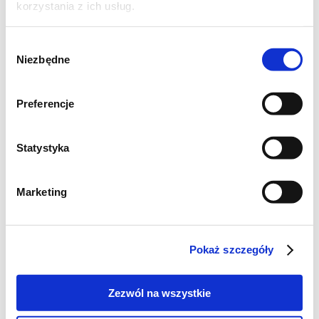
korzystania z ich usług.
Wybór
Niezbędne
zgody
Preferencje
Statystyka
Szukaj
Marketing
Poznaj markę Kujawski
Pokaż szczegóły
Jak powstaje olej Kujawski z polskiego rzepaku?
Zezwól na wszystkie
Jak powstają oleje tłoczone na zimno Kujawski?