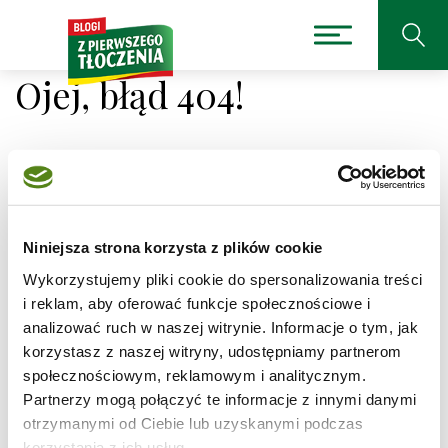
Ojej, błąd 404!
Niestety nie można było
Niniejsza strona korzysta z plików cookie
odnaleźć strony, której
Wykorzystujemy pliki cookie do spersonalizowania treści
szukasz.
i reklam, aby oferować funkcje społecznościowe i
analizować ruch w naszej witrynie. Informacje o tym, jak
korzystasz z naszej witryny, udostępniamy partnerom
Adres, który próbujesz odwiedzić
/przepisy/salatka-
z-kurczakiem/5
jest obecnie niedostępny.
społecznościowym, reklamowym i analitycznym.
Partnerzy mogą połączyć te informacje z innymi danymi
Sprawdź pisownię adresu lub skorzystaj z wyszukiwarki
otrzymanymi od Ciebie lub uzyskanymi podczas
korzystania z ich usług.