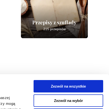
Przepisy z szuflady
215 przepisów
Zezwól na wszystkie
egorie
naszej
Zezwól na wybór
takt
erzy mogą