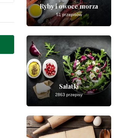
Ryby i owoce morza
51 przepisów
Sałatki
2863 przepisy