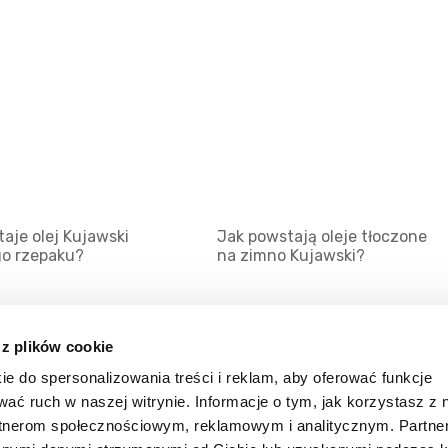
aje olej Kujawski
Jak powstają oleje tłoczone
go rzepaku?
na zimno Kujawski?
 z plików cookie
ie do spersonalizowania treści i reklam, aby oferować funkcje
Mapa serwisu
Kat
wać ruch w naszej witrynie. Informacje o tym, jak korzystasz z 
Kanały RSS
Kon
rtnerom społecznościowym, reklamowym i analitycznym. Partn