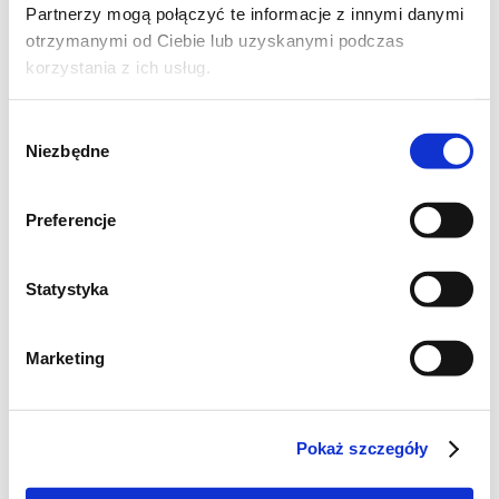
Partnerzy mogą połączyć te informacje z innymi danymi
otrzymanymi od Ciebie lub uzyskanymi podczas
korzystania z ich usług.
Wybór
Niezbędne
zgody
Preferencje
Statystyka
Marketing
Składniki
Pokaż szczegóły
500 g piersi kurczaka
100 g cebuli