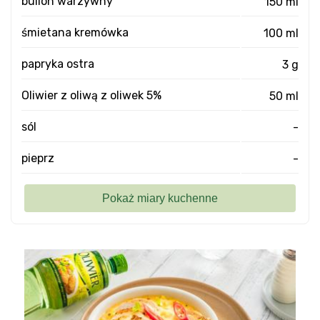
bulion warzywny
150 ml
śmietana kremówka
100 ml
papryka ostra
3 g
Oliwier z oliwą z oliwek 5%
50 ml
sól
-
pieprz
-