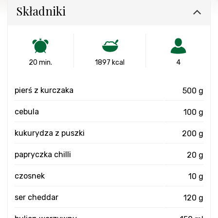
Składniki
20 min.
1897 kcal
4
pierś z kurczaka
500 g
cebula
100 g
kukurydza z puszki
200 g
papryczka chilli
20 g
czosnek
10 g
ser cheddar
120 g