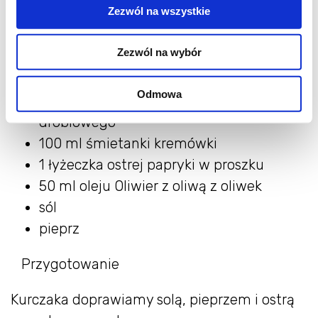
Zezwól na wszystkie
200 g kukurydzy z puszki
1 papryczka chili
Zezwól na wybór
2 ząbki czosnku
120 g startego sera cheddar
Odmowa
150 ml bulionu warzywnego lub
drobiowego
100 ml śmietanki kremówki
1 łyżeczka ostrej papryki w proszku
50 ml oleju Oliwier z oliwą z oliwek
sól
pieprz
Przygotowanie
Kurczaka doprawiamy solą, pieprzem i ostrą