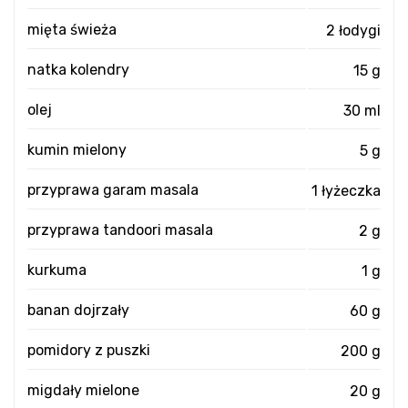
mięta świeża
2 łodygi
natka kolendry
15 g
olej
30 ml
kumin mielony
5 g
przyprawa garam masala
1 łyżeczka
przyprawa tandoori masala
2 g
kurkuma
1 g
banan dojrzały
60 g
pomidory z puszki
200 g
migdały mielone
20 g