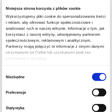
Niniejsza strona korzysta z plików cookie
Wykorzystujemy pliki cookie do spersonalizowania treści
i reklam, aby oferować funkcje społecznościowe i
analizować ruch w naszej witrynie. Informacje o tym, jak
korzystasz z naszej witryny, udostępniamy partnerom
społecznościowym, reklamowym i analitycznym.
Partnerzy mogą połączyć te informacje z innymi danymi
otrzymanymi od Ciebie lub uzyskanymi podczas
korzystania z ich usług.
Wybór
Niezbędne
zgody
KURCZAK TIKKA MASALA
Preferencje
(2 porcje)
2 filety z kurczaka (ok. 300g),
Statystyka