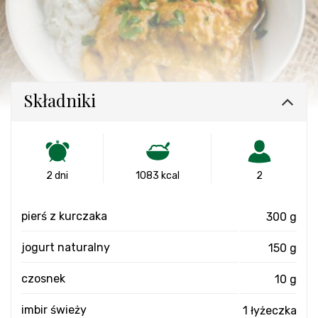
Składniki
2 dni
1083 kcal
2
pierś z kurczaka
300 g
jogurt naturalny
150 g
czosnek
10 g
imbir świeży
1 łyżeczka