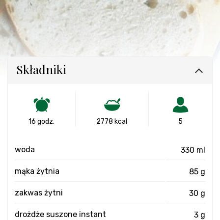
Składniki
16 godz.
2778 kcal
5
woda
330 ml
mąka żytnia
85 g
zakwas żytni
30 g
drożdże suszone instant
3 g