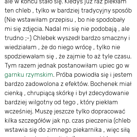
ale w końcu stało się. Kiedyś już raz piekłam
ten chleb , tylko w bardziej tradycyjny sposób
(Nie wstawiłam przepisu , bo nie spodobały
mi się zdjęcia. Nadal mi się nie podobają , ale
trudno ;-) Chlebek wyszedł bardzo smaczny i
wiedziałam , że do niego wrócę , tylko nie
spodziewałam się , że zajmie to aż tyle czasu.
Tym razem jednak postanowiłam upiec go w
garnku rzymskim
. Próba powiodła się i jestem
bardzo zadowolona z efektów. Bochenek miał
cienką , chrupiącą skórkę i był zdecydowanie
bardziej wilgotny od tego , który piekłam
wcześniej. Muszę jeszcze tylko dopracować
kilka szczegółów jak np. czas pieczenia (chleb
wstawia się do zimnego piekarnika , więc siłą