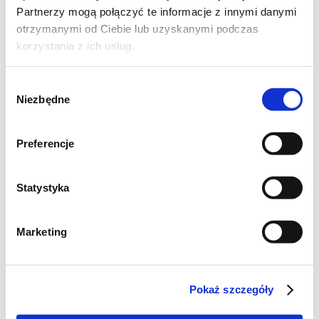
Partnerzy mogą połączyć te informacje z innymi danymi
otrzymanymi od Ciebie lub uzyskanymi podczas
korzystania z ich usług.
Wybór
Niezbędne
zgody
Zaczyn:
- 1/4 szklanki zakwasu (użyłam żytniego)
Preferencje
- 1/3 szklanki letniej wody
- 1/2 szklanki mąki żytniej
Statystyka
Składniki na zaczyn wymieszać razem,
Marketing
pojemnik przykryć folią i odstawić na 8-12
godzin (temp. pokojowa)
Pokaż szczegóły
Ciasto główne: