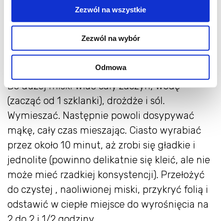
Zezwól na wszystkie
- 1 do 1 i 1/4 szklanki letniej wody
- 1 łyżeczka suszonych drożdży
Zezwól na wybór
- 3 i 3/4 szklanki mąki pszennej chlebowej
- 1 i 1/2 łyżeczki soli
Odmowa
Do dużej miski wlać cały zaczyn, wodę
(zacząć od 1 szklanki), drożdże i sól.
Wymieszać. Następnie powoli dosypywać
mąkę, cały czas mieszając. Ciasto wyrabiać
przez około 10 minut, aż zrobi się gładkie i
jednolite (powinno delikatnie się kleić, ale nie
może mieć rzadkiej konsystencji). Przełożyć
do czystej , naoliwionej miski, przykryć folią i
odstawić w ciepłe miejsce do wyrośnięcia na
2 do 2 i 1/2 godziny.