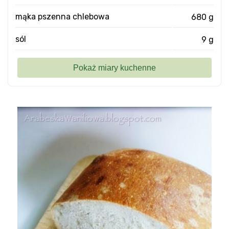
mąka pszenna chlebowa
680 g
sól
9 g