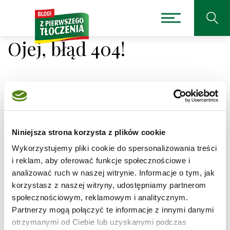
Ojej, błąd 404!
Niestety nie można było
odnaleźć strony, której
Niniejsza strona korzysta z plików cookie
Wykorzystujemy pliki cookie do spersonalizowania treści
szukasz.
i reklam, aby oferować funkcje społecznościowe i
analizować ruch w naszej witrynie. Informacje o tym, jak
Adres, który próbujesz odwiedzić
korzystasz z naszej witryny, udostępniamy partnerom
/przepis/czekoladowe-ciasto-z-jagodami-i-
społecznościowym, reklamowym i analitycznym.
kremem
jest obecnie niedostępny.
Partnerzy mogą połączyć te informacje z innymi danymi
Sprawdź pisownię adresu lub skorzystaj z wyszukiwarki
otrzymanymi od Ciebie lub uzyskanymi podczas