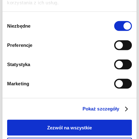
korzystania z ich usług.
Wybór
Niezbędne
zgody
Preferencje
Statystyka
Szukaj
Marketing
Poznaj markę Kujawski
Pokaż szczegóły
Jak powstaje olej Kujawski z polskiego rzepaku?
Zezwól na wszystkie
Jak powstają oleje tłoczone na zimno Kujawski?