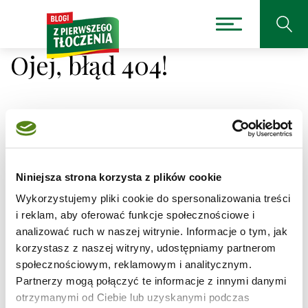
Ojej, błąd 404!
Niestety nie można było
odnaleźć strony, której
Niniejsza strona korzysta z plików cookie
Wykorzystujemy pliki cookie do spersonalizowania treści
szukasz.
i reklam, aby oferować funkcje społecznościowe i
analizować ruch w naszej witrynie. Informacje o tym, jak
Adres, który próbujesz odwiedzić
korzystasz z naszej witryny, udostępniamy partnerom
/przepis/czekoladowe-babeczki-z-kremem-milky-
społecznościowym, reklamowym i analitycznym.
way
jest obecnie niedostępny.
Partnerzy mogą połączyć te informacje z innymi danymi
Sprawdź pisownię adresu lub skorzystaj z wyszukiwarki
otrzymanymi od Ciebie lub uzyskanymi podczas