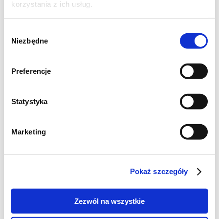
korzystania z ich usług.
Wybór
Niezbędne
zgody
Preferencje
Statystyka
Szukaj
Marketing
Poznaj markę Kujawski
Pokaż szczegóły
Jak powstaje olej Kujawski z polskiego rzepaku?
Zezwól na wszystkie
Jak powstają oleje tłoczone na zimno Kujawski?