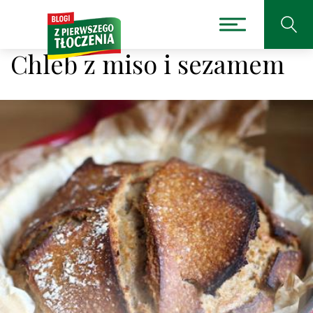
Chleb z miso i sezamem