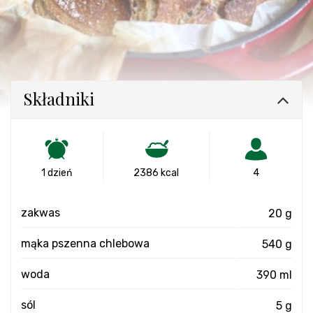
Składniki
1 dzień
2386 kcal
4
zakwas
20 g
mąka pszenna chlebowa
540 g
woda
390 ml
sól
5 g