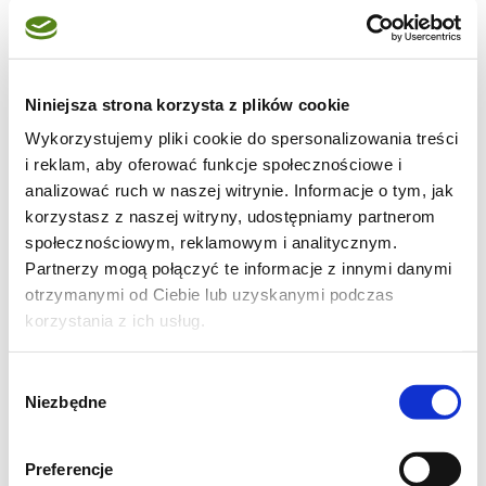
Składniki zaczynu mieszamy i odstawiamy do
fermentacji na 8 godzin, a najlepiej na całą
noc.
Niniejsza strona korzysta z plików cookie
Wykorzystujemy pliki cookie do spersonalizowania treści
Do przygotowanego zaczynu dodajemy
i reklam, aby oferować funkcje społecznościowe i
analizować ruch w naszej witrynie. Informacje o tym, jak
mąkę, wodę, miso, mieszamy i odstawiamy
korzystasz z naszej witryny, udostępniamy partnerom
na godzinę. Następnie dodajemy sól, sezam i
społecznościowym, reklamowym i analitycznym.
dokładnie mieszamy. Odstawiamy na 15-30
Partnerzy mogą połączyć te informacje z innymi danymi
minut, następnie zaczynamy składać ciasto:
otrzymanymi od Ciebie lub uzyskanymi podczas
korzystania z ich usług.
zwilżoną dłonią naciągamy ciasto z brzegu i
składamy do środka, obracamy miską i
Wybór
chwytamy ciasto kolejny raz i tak składamy
Niezbędne
zgody
ciasto 4-6 razy. Po 30 minutach powtarzamy
składanie ciasta. Składanie ciasta
Preferencje