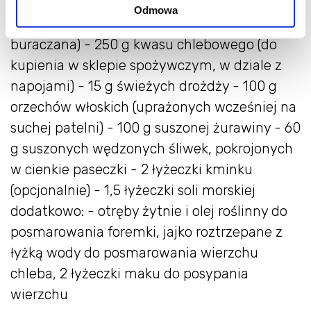
pszennej chlebowej typ 720 - 30 g melasy
Odmowa
(najlepiej z trzciny cukrowej, ale może być też
buraczana) - 250 g kwasu chlebowego (do
kupienia w sklepie spożywczym, w dziale z
napojami) - 15 g świeżych drożdży - 100 g
orzechów włoskich (uprażonych wcześniej na
suchej patelni) - 100 g suszonej żurawiny - 60
g suszonych wędzonych śliwek, pokrojonych
w cienkie paseczki - 2 łyżeczki kminku
(opcjonalnie) - 1,5 łyżeczki soli morskiej
dodatkowo: - otręby żytnie i olej roślinny do
posmarowania foremki, jajko roztrzepane z
łyżką wody do posmarowania wierzchu
chleba, 2 łyżeczki maku do posypania
wierzchu