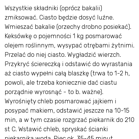
Wszystkie składniki (oprócz bakalii)
zmiksować. Ciasto będzie dosyć luźne.
Wmieszać bakalie (orzechy drobno posiekać).
Keksówkę o pojemności 1 kg posmarować
olejem roślinnym, wysypać otrębami żytnimi.
Przelać do niej ciasto. Wygładzić wierzch.
Przykryć ściereczką i odstawić do wyrastania
aż ciasto wypełni całą blaszkę (trwa to 1-2 h,
powoli, ale trzeba koniecznie dać ciastu
porządnie wyrosnąć - to b. ważne).
Wyrośnięty chleb posmarować jajkiem i
posypać makiem, odstawić jeszcze na 10-15
min, a w tym czasie rozgrzać piekarnik do 210
st C. Wstawić chleb, spryskać ścianki
piekarnika wodą. Piec ok. 35-45 minut.