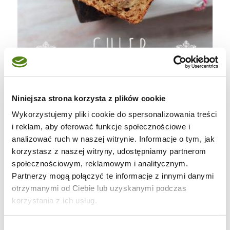
Niniejsza strona korzysta z plików cookie
Wykorzystujemy pliki cookie do spersonalizowania treści
Na zdjęciu można zauważyć, że wierzch
i reklam, aby oferować funkcje społecznościowe i
analizować ruch w naszej witrynie. Informacje o tym, jak
chleba jest mocno spieczony. Jest to
korzystasz z naszej witryny, udostępniamy partnerom
spowodowane słodyczą bakalii oraz kwasu
społecznościowym, reklamowym i analitycznym.
chlebowego. Cukier, który jest w nich zawarty
Partnerzy mogą połączyć te informacje z innymi danymi
znacznie przyspiesza spiekanie się skórki.
otrzymanymi od Ciebie lub uzyskanymi podczas
korzystania z ich usług.
Można oczywiście przykryć wierzch chleba
folią spożywczą, lecz ten ciemno-brązowy,
Wybór