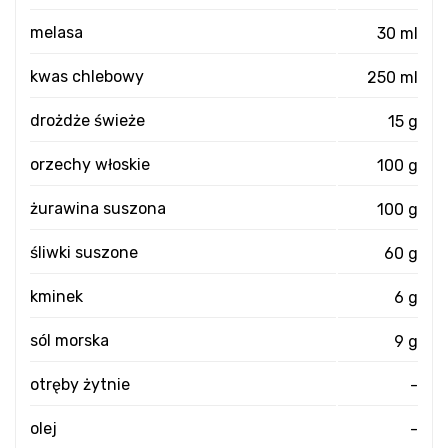
melasa
30 ml
kwas chlebowy
250 ml
drożdże świeże
15 g
orzechy włoskie
100 g
żurawina suszona
100 g
śliwki suszone
60 g
kminek
6 g
sól morska
9 g
otręby żytnie
-
olej
-