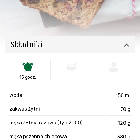
Składniki
15 godz.
-
-
woda
150 ml
zakwas żytni
70 g
mąka żytnia razowa (typ 2000)
120 g
mąka pszenna chlebowa
380 g