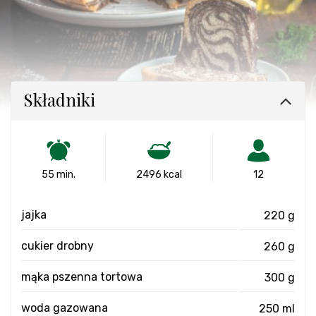
Składniki
55 min.
2496 kcal
12
jajka
220 g
cukier drobny
260 g
mąka pszenna tortowa
300 g
woda gazowana
250 ml