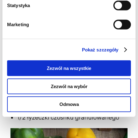
Statystyka
3 łyżki miodu
szczypta soli
szczypta pieprzu
Marketing
2-3 łyżki oleju Kujawskiego z czosnkiem i
bazylią
Pokaż szczegóły
1/2 - 1 cukinia
1 papryka czerwona
Zezwól na wszystkie
1 czerwona cebulka
1/3 ananasa
Zezwól na wybór
2 łyżki majonezu
sok z połowy cytryny
Odmowa
szczypta curry
1/2 łyżeczki czosnku granulowanego