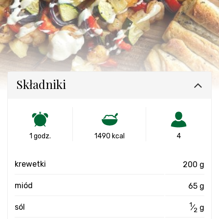
Składniki
1 godz.
1490 kcal
4
krewetki
200 g
miód
65 g
1
sól
⁄
g
2