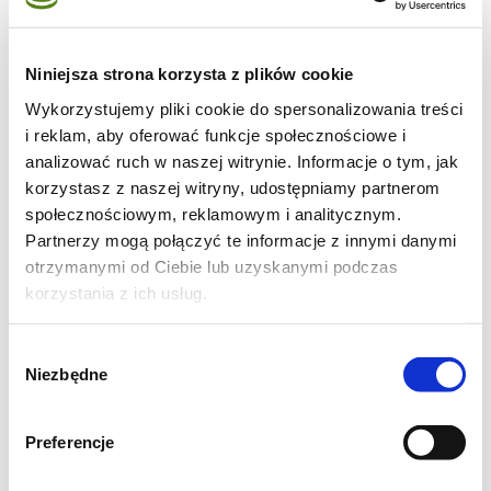
majówkowego grilla! Do zamarynowania
krewetek użyliśmy oleju Kujawskiego
“Czosnek – bazylia”, który jest aromatycznym
Niniejsza strona korzysta z plików cookie
połączeniem oleju rzepakowego z pierwszego
Wykorzystujemy pliki cookie do spersonalizowania treści
tłoczenia z naturalnymi, aromatycznymi
i reklam, aby oferować funkcje społecznościowe i
analizować ruch w naszej witrynie. Informacje o tym, jak
ziołami!
korzystasz z naszej witryny, udostępniamy partnerom
społecznościowym, reklamowym i analitycznym.
Ponadto oleje Kujawski z ziołami idealnie
Partnerzy mogą połączyć te informacje z innymi danymi
sprawdzą się jako marynata do mięs, warzyw
otrzymanymi od Ciebie lub uzyskanymi podczas
czy też ryb!
korzystania z ich usług.
Wybór
Niezbędne
Składniki na szaszłyki z
zgody
krewetkami i ananasem:
Preferencje
200 g krewetek