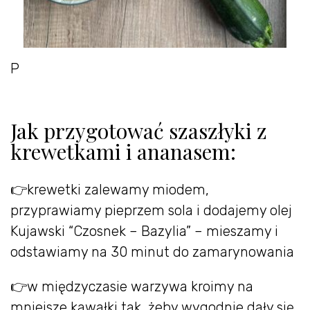
P
Jak przygotować szaszłyki z
krewetkami i ananasem:
👉krewetki zalewamy miodem,
przyprawiamy pieprzem sola i dodajemy olej
Kujawski “Czosnek – Bazylia” – mieszamy i
odstawiamy na 30 minut do zamarynowania
👉w międzyczasie warzywa kroimy na
mniejsze kawałki tak, żeby wygodnie dały się