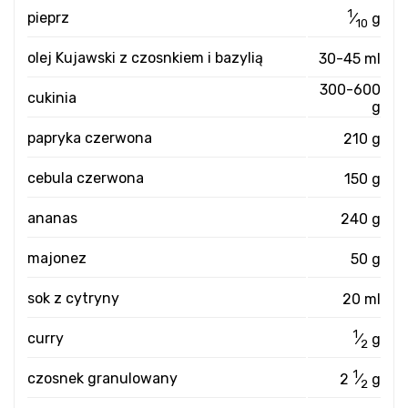
1
pieprz
⁄
g
10
olej Kujawski z czosnkiem i bazylią
30-45 ml
300-600
cukinia
g
papryka czerwona
210 g
cebula czerwona
150 g
ananas
240 g
majonez
50 g
sok z cytryny
20 ml
1
curry
⁄
g
2
1
czosnek granulowany
2
⁄
g
2