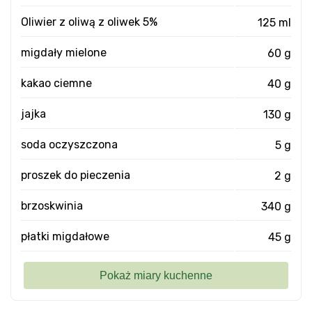
Oliwier z oliwą z oliwek 5%
125 ml
migdały mielone
60 g
kakao ciemne
40 g
jajka
130 g
soda oczyszczona
5 g
proszek do pieczenia
2 g
brzoskwinia
340 g
płatki migdałowe
45 g