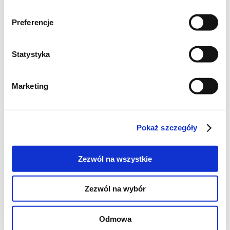
Preferencje
Statystyka
Marketing
Pokaż szczegóły
Składniki
Zezwól na wszystkie
250 ml maślanki
Zezwól na wybór
200 g mąki tortowej
140 g cukru (najlepiej trzcinowego)
Odmowa
125 ml oleju Oliwier