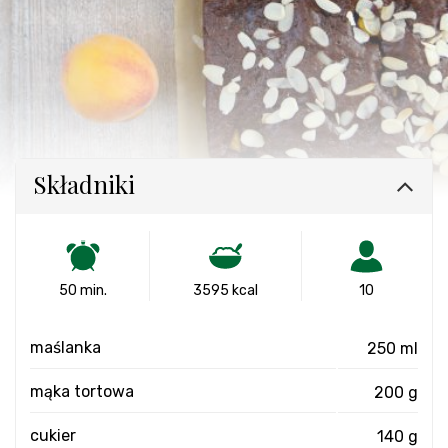
Składniki
50 min.
3595 kcal
10
maślanka
250 ml
mąka tortowa
200 g
cukier
140 g