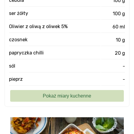
cebula
100 g
ser żółty
100 g
Oliwier z oliwą z oliwek 5%
60 ml
czosnek
10 g
papryczka chilli
20 g
sól
-
pieprz
-