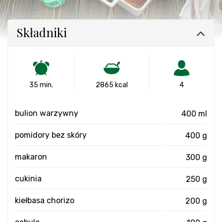
Składniki
35 min.
2865 kcal
4
bulion warzywny
400 ml
pomidory bez skóry
400 g
makaron
300 g
cukinia
250 g
kiełbasa chorizo
200 g