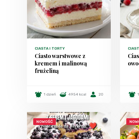
CIASTA I TORTY
CIAST
Ciasto warstwowe z
Cias
kremem i malinową
owo
frużeliną
1 dzień
4954 kcal
20
NOWOŚĆ
NOW