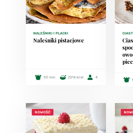
NALEŚNIKI I PLACKI
CIAST
Naleśniki pistacjowe
Cia
spo
owo
piec
30 min.
2216 kcal
4
NOWOŚĆ
NOW