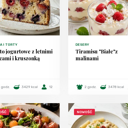
A I TORTY
DESERY
to jogurtowe z letnimi
Tiramisu "Białe"z
cami i kruszonką
malinami
1 godz.
3429 kcal
12
2 godz.
3478 kcal
OŚĆ
NOWOŚĆ