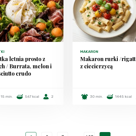
TKI
MAKARON
tka letnia prosto z
Makaron rurki /rigatt
h / Burrata, melon i
z ciecierzycą
ciutto crudo
15 min.
567 kcal
2
30 min.
1445 kcal