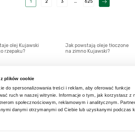
1
2
3
...
625
aje olej Kujawski
Jak powstają oleje tłoczone
go rzepaku?
na zimno Kujawski?
 z plików cookie
ie do spersonalizowania treści i reklam, aby oferować funkcje
Mapa serwisu
Kat
wać ruch w naszej witrynie. Informacje o tym, jak korzystasz z 
Kanały RSS
Kon
rtnerom społecznościowym, reklamowym i analitycznym. Partn
innymi danymi otrzymanymi od Ciebie lub uzyskanymi podczas k
Porady
Zal