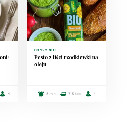
DO 15 MINUT
oni/
Pesto z liści rzodkiewki na
oleju
4
5 min.
713 kcal
4