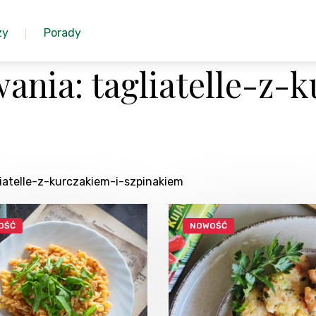
zy
Porady
nia: tagliatelle-z-
liatelle-z-kurczakiem-i-szpinakiem
OŚĆ
NOWOŚĆ