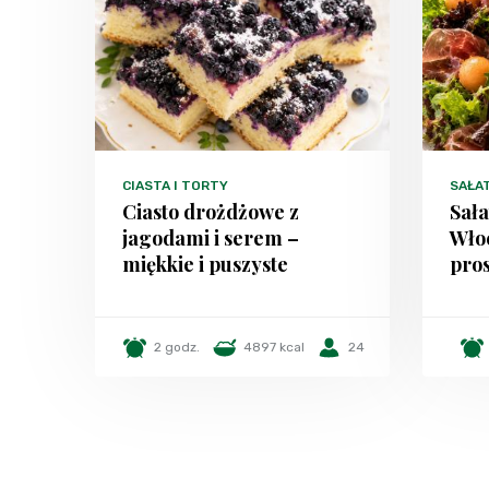
CIASTA I TORTY
SAŁA
Ciasto drożdżowe z
Sała
jagodami i serem –
Włoc
miękkie i puszyste
pros
2 godz.
4897 kcal
24