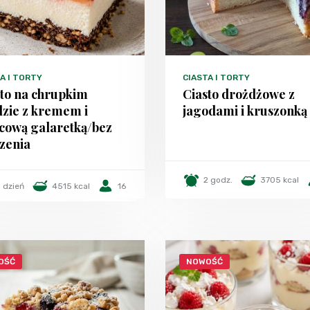
A I TORTY
CIASTA I TORTY
sto na chrupkim
Ciasto drożdżowe z
dzie z kremem i
jagodami i kruszonką
cową galaretką/bez
zenia
2 godz.
3705 kcal
1 dzień
4515 kcal
16
OŚĆ
NOWOŚĆ