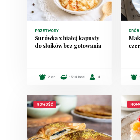
PRZETWORY
DRÓB
Surówka z białej kapusty
Mak
do słoików bez gotowania
czer
2 dni
1514 kcal
4
NOWOŚĆ
NOW