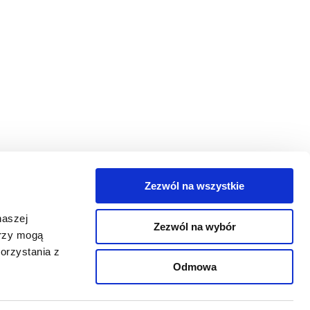
Zezwól na wszystkie
egorie
naszej
Zezwól na wybór
takt
erzy mogą
orzystania z
oguj się
Odmowa