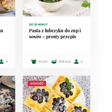
DO 15 MINUT
em
Pasta z lubczyku do zup i
sosów – prosty przepis
4
10 min.
558 kcal
6
NOWOŚĆ