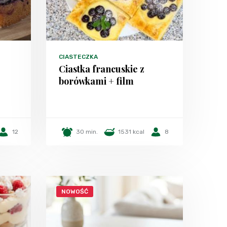
CIASTECZKA
Ciastka francuskie z
borówkami + film
12
30 min.
1531 kcal
8
NOWOŚĆ