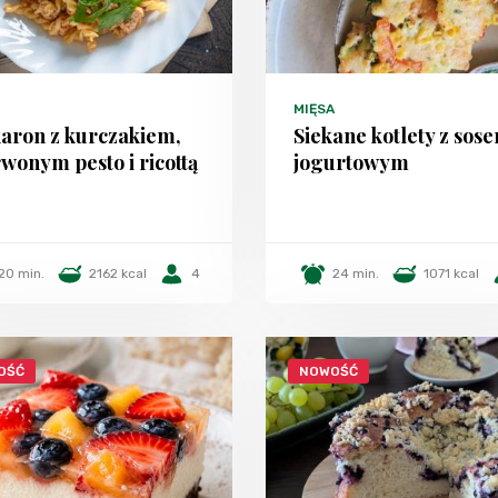
MIĘSA
aron z kurczakiem,
Siekane kotlety z sos
wonym pesto i ricottą
jogurtowym
20 min.
2162 kcal
4
24 min.
1071 kcal
OŚĆ
NOWOŚĆ