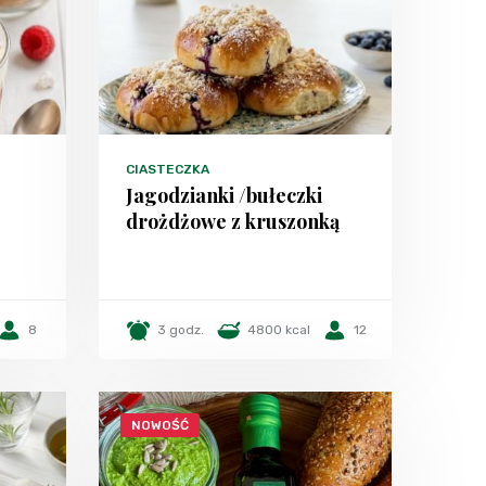
CIASTECZKA
Jagodzianki /bułeczki
drożdżowe z kruszonką
8
3 godz.
4800 kcal
12
NOWOŚĆ