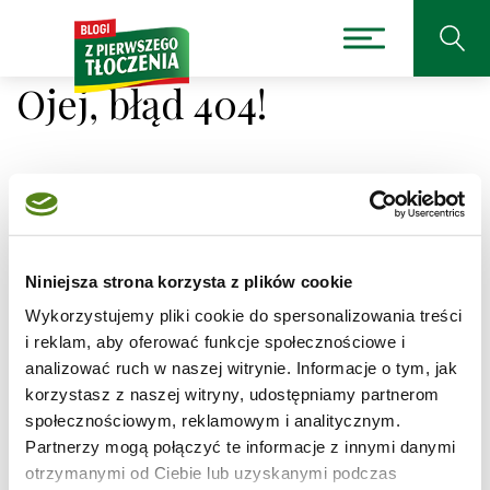
Ojej, błąd 404!
Niestety nie można było
odnaleźć strony, której
Niniejsza strona korzysta z plików cookie
Wykorzystujemy pliki cookie do spersonalizowania treści
szukasz.
i reklam, aby oferować funkcje społecznościowe i
analizować ruch w naszej witrynie. Informacje o tym, jak
Adres, który próbujesz odwiedzić
korzystasz z naszej witryny, udostępniamy partnerom
/przepisy/swiateczne-ciasteczka-cynamonowe/1
społecznościowym, reklamowym i analitycznym.
jest obecnie niedostępny.
Partnerzy mogą połączyć te informacje z innymi danymi
Sprawdź pisownię adresu lub skorzystaj z wyszukiwarki
otrzymanymi od Ciebie lub uzyskanymi podczas