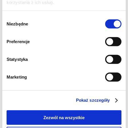
korzystania z ich usług.
Wybór
Niezbędne
zgody
Preferencje
Statystyka
Szukaj
Marketing
Poznaj markę Kujawski
Pokaż szczegóły
Jak powstaje olej Kujawski z polskiego rzepaku?
Zezwól na wszystkie
Jak powstają oleje tłoczone na zimno Kujawski?