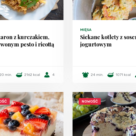
MIĘSA
aron z kurczakiem,
Siekane kotlety z sos
wonym pesto i ricottą
jogurtowym
20 min.
2162 kcal
4
24 min.
1071 kcal
OŚĆ
NOWOŚĆ