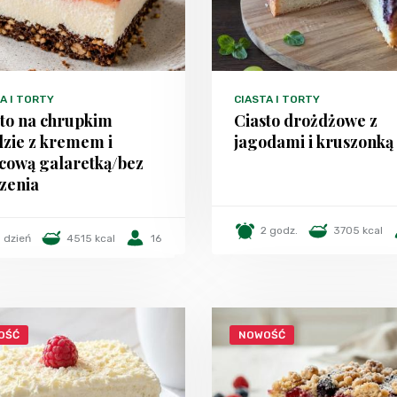
A I TORTY
CIASTA I TORTY
sto na chrupkim
Ciasto drożdżowe z
dzie z kremem i
jagodami i kruszonką
cową galaretką/bez
zenia
2 godz.
3705 kcal
1 dzień
4515 kcal
16
OŚĆ
NOWOŚĆ