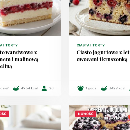
A I TORTY
CIASTA I TORTY
sto warstwowe z
Ciasto jogurtowe z le
mem i malinową
owocami i kruszonką
eliną
 dzień
4954 kcal
20
1 godz.
3429 kcal
OŚĆ
NOWOŚĆ