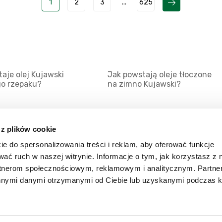
1
2
3
...
625
aje olej Kujawski
Jak powstają oleje tłoczone
go rzepaku?
na zimno Kujawski?
 z plików cookie
ie do spersonalizowania treści i reklam, aby oferować funkcje
Mapa serwisu
Kat
wać ruch w naszej witrynie. Informacje o tym, jak korzystasz z 
Kanały RSS
Kon
rtnerom społecznościowym, reklamowym i analitycznym. Partn
innymi danymi otrzymanymi od Ciebie lub uzyskanymi podczas k
Porady
Zal