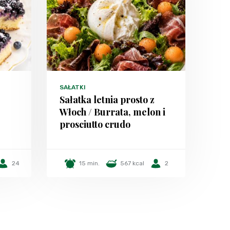
SAŁATKI
Sałatka letnia prosto z
Włoch / Burrata, melon i
prosciutto crudo
24
15 min.
567 kcal
2