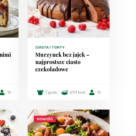
CIASTA I TORTY
tnimi
Murzynek bez jajek –
najprostsze ciasto
czekoladowe
12
1 godz.
5117 kcal
12
NOWOŚĆ