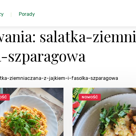
zy
Porady
ania: salatka-ziemn
ka-szparagowa
latka-ziemniaczana-z-jajkiem-i-fasolka-szparagowa
OŚĆ
NOWOŚĆ