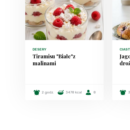
DESERY
CIAS
Tiramisu "Białe"z
Jago
malinami
dro
2 godz.
3478 kcal
8
3