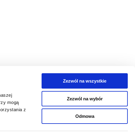
Zezwól na wszystkie
egorie
naszej
Zezwól na wybór
takt
erzy mogą
orzystania z
oguj się
Odmowa