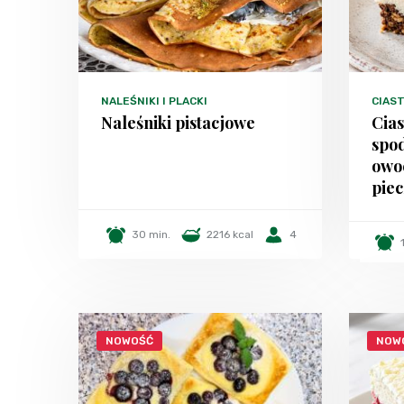
NALEŚNIKI I PLACKI
CIAST
Naleśniki pistacjowe
Cia
spo
owo
piec
30 min.
2216 kcal
4
NOWOŚĆ
NOW