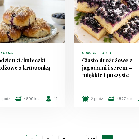
TECZKA
CIASTA I TORTY
dzianki /bułeczki
Ciasto drożdżowe z
żdżowe z kruszonką
jagodami i serem –
miękkie i puszyste
 godz.
4800 kcal
12
2 godz.
4897 kcal