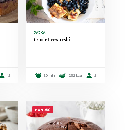
JAJKA
Omlet cesarski
12
20 min.
1282 kcal
2
NOWOŚĆ