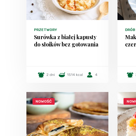
PRZETWORY
DRÓB
Surówka z białej kapusty
Mak
do słoików bez gotowania
czer
2 dni
1514 kcal
4
NOWOŚĆ
NOW