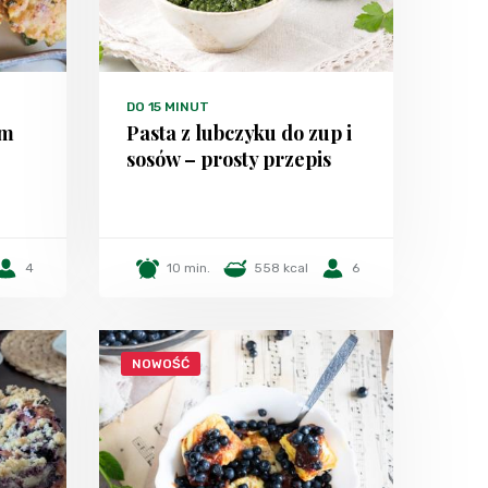
DO 15 MINUT
em
Pasta z lubczyku do zup i
sosów – prosty przepis
4
10 min.
558 kcal
6
NOWOŚĆ