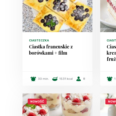
CIASTECZKA
CIAST
Ciastka francuskie z
Cia
borówkami + film
kre
fruż
30 min.
1531 kcal
8
1
NOWOŚĆ
NOW