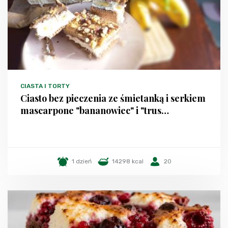
CIASTA I TORTY
Ciasto bez pieczenia ze śmietanką i serkiem
mascarpone "bananowiec" i "trus…
1 dzień
14298 kcal
20