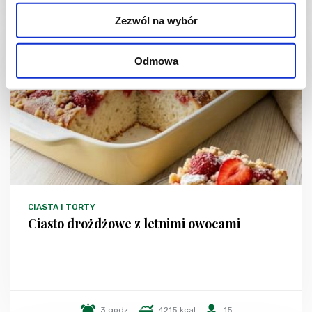
Zezwól na wybór
Odmowa
CIASTA I TORTY
Ciasto drożdżowe z letnimi owocami
3 godz.
4215 kcal
15