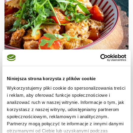
DRÓB
Makaron z kurczakiem, pesto i
Niniejsza strona korzysta z plików cookie
karmelizowanymi pomidorkami
Wykorzystujemy pliki cookie do spersonalizowania treści
i reklam, aby oferować funkcje społecznościowe i
analizować ruch w naszej witrynie. Informacje o tym, jak
korzystasz z naszej witryny, udostępniamy partnerom
30 min.
2335 kcal
4
społecznościowym, reklamowym i analitycznym.
Partnerzy mogą połączyć te informacje z innymi danymi
otrzymanymi od Ciebie lub uzyskanymi podczas