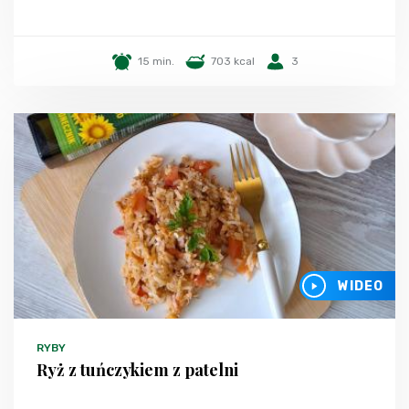
15 min.
703 kcal
3
WIDEO
RYBY
Ryż z tuńczykiem z patelni