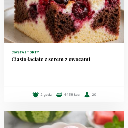
CIASTA I TORTY
Ciasto łaciate z serem z owocami
2 godz.
4438 kcal
20