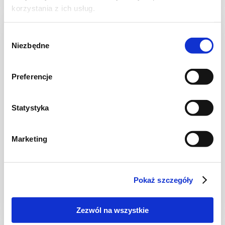
korzystania z ich usług.
Wybór
Niezbędne
zgody
Preferencje
Statystyka
Marketing
SOSY
Placki ziemniaczane z sosem kurkowym –
najlepszy przepis
Pokaż szczegóły
Zezwól na wszystkie
40 min.
2906 kcal
4