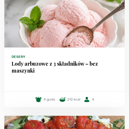
DESERY
Lody arbuzowe z 3 składników – bez
maszynki
4 godz.
212 kcal
4