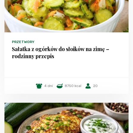
PRZETWORY
Sałatka z ogórków do słoików na zimę –
rodzinny przepis
4 dni
8750 kcal
20