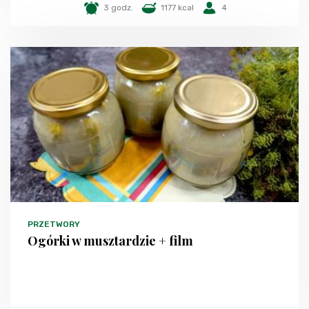
3 godz.
1177 kcal
4
PRZETWORY
Ogórki w musztardzie + film