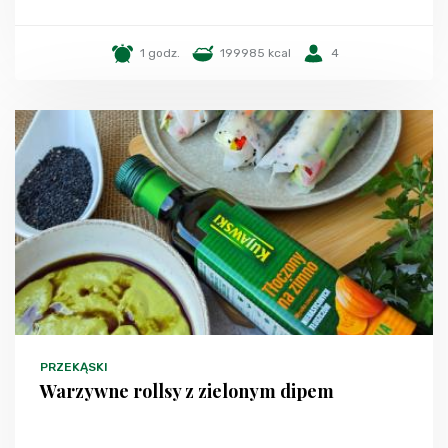
1 godz.
199985 kcal
4
PRZEKĄSKI
Warzywne rollsy z zielonym dipem