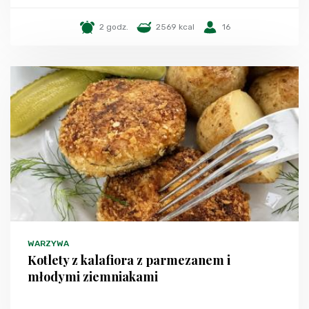
2 godz.
2569 kcal
16
WARZYWA
Kotlety z kalafiora z parmezanem i
młodymi ziemniakami