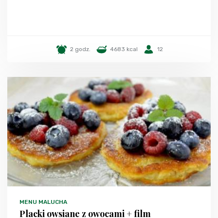
2 godz.
4683 kcal
12
MENU MALUCHA
Placki owsiane z owocami + film