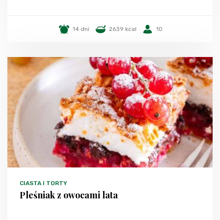
14 dni
2639 kcal
10
CIASTA I TORTY
Pleśniak z owocami lata