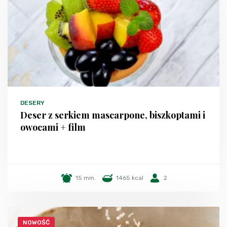
DESERY
Deser z serkiem mascarpone, biszkoptami i
owocami + film
15 min.
1465 kcal
2
NOWOŚĆ