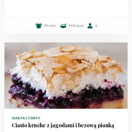
30 min.
4116 kcal
6
CIASTA I TORTY
Ciasto kruche z jagodami i bezową pianką