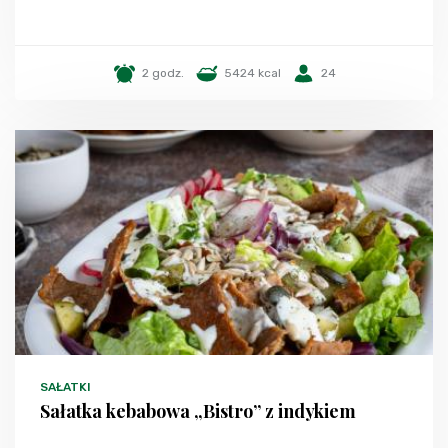
2 godz.
5424 kcal
24
SAŁATKI
Sałatka kebabowa „Bistro” z indykiem