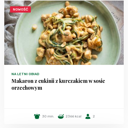
NOWOŚĆ
NA LETNI OBIAD
Makaron z cukinii z kurczakiem w sosie
orzechowym
30 min.
2366 kcal
2