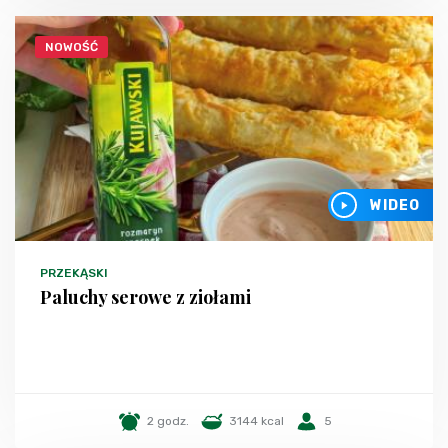
NOWOŚĆ
WIDEO
PRZEKĄSKI
Paluchy serowe z ziołami
2 godz.
3144 kcal
5