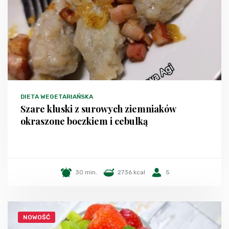
DIETA WEGETARIAŃSKA
Szare kluski z surowych ziemniaków
okraszone boczkiem i cebulką
30 min.
2736 kcal
5
NOWOŚĆ