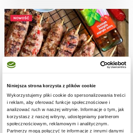
NOWOŚĆ
WIDEO
Niniejsza strona korzysta z plików cookie
GRILL
Grillowane kofty z mięsa mielonego
Wykorzystujemy pliki cookie do spersonalizowania treści
i reklam, aby oferować funkcje społecznościowe i
analizować ruch w naszej witrynie. Informacje o tym, jak
korzystasz z naszej witryny, udostępniamy partnerom
społecznościowym, reklamowym i analitycznym.
30 min.
1805 kcal
4
Partnerzy mogą połączyć te informacje z innymi danymi