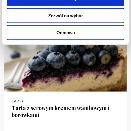
2 godz.
3628 kcal
12
Zezwól na wybór
Odmowa
NOWOŚĆ
TARTY
Tarta z serowym kremem waniliowym i
borówkami