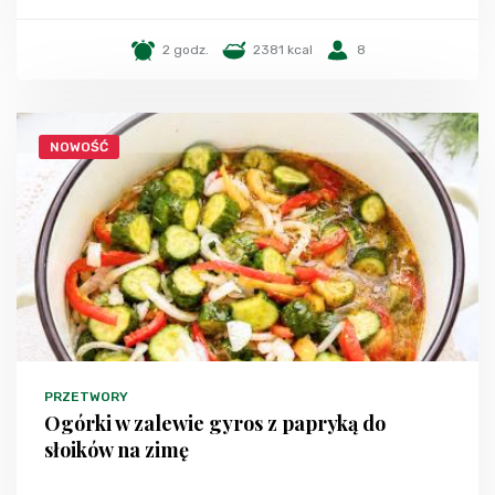
2 godz.
2381 kcal
8
NOWOŚĆ
PRZETWORY
Ogórki w zalewie gyros z papryką do
słoików na zimę