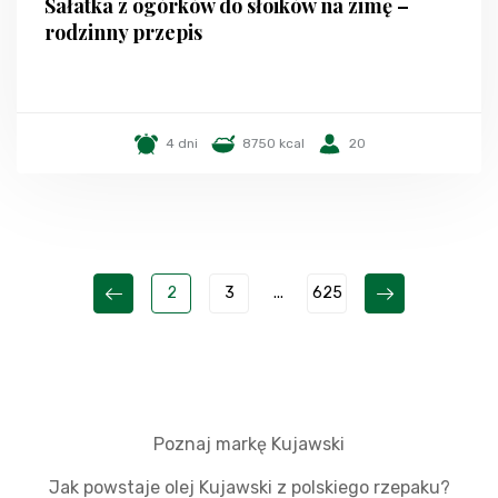
Sałatka z ogórków do słoików na zimę –
rodzinny przepis
4 dni
8750 kcal
20
2
3
...
625
Poznaj markę Kujawski
Jak powstaje olej Kujawski z polskiego rzepaku?