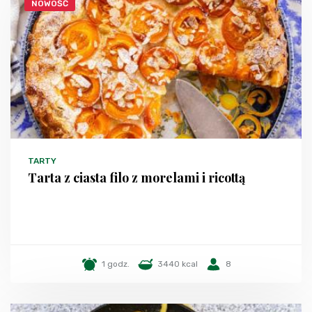
NOWOŚĆ
TARTY
Tarta z ciasta filo z morelami i ricottą
1 godz.
3440 kcal
8