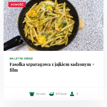
NOWOŚĆ
NA LETNI OBIAD
Fasolka szparagowa z jajkiem sadzonym +
film
20 min.
977 kcal
3