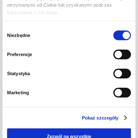
otrzymanymi od Ciebie lub uzyskanymi podczas
korzystania z ich usług.
Wybór
NOWOŚĆ
Niezbędne
zgody
Preferencje
Statystyka
Marketing
CIASTA I TORTY
Ciasto kruche z jagodami
Pokaż szczegóły
Zezwól na wszystkie