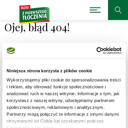
Ojej, błąd 404!
Niestety nie można było
Niniejsza strona korzysta z plików cookie
odnaleźć strony, której
Wykorzystujemy pliki cookie do spersonalizowania treści
szukasz.
i reklam, aby oferować funkcje społecznościowe i
analizować ruch w naszej witrynie. Informacje o tym, jak
korzystasz z naszej witryny, udostępniamy partnerom
Adres, który próbujesz odwiedzić
/przepisy/mango-
lassi/7
jest obecnie niedostępny.
społecznościowym, reklamowym i analitycznym.
Partnerzy mogą połączyć te informacje z innymi danymi
Sprawdź pisownię adresu lub skorzystaj z wyszukiwarki
otrzymanymi od Ciebie lub uzyskanymi podczas
korzystania z ich usług.