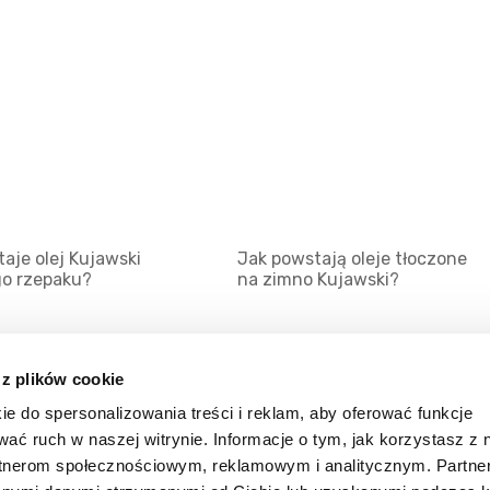
aje olej Kujawski
Jak powstają oleje tłoczone
go rzepaku?
na zimno Kujawski?
 z plików cookie
ie do spersonalizowania treści i reklam, aby oferować funkcje
Mapa serwisu
Kat
wać ruch w naszej witrynie. Informacje o tym, jak korzystasz z 
Kanały RSS
Kon
rtnerom społecznościowym, reklamowym i analitycznym. Partn