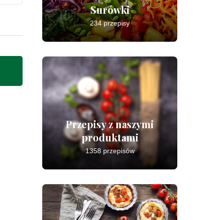
Surówki
234 przepisy
Przepisy z naszymi
produktami
1358 przepisów