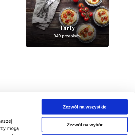
Tarty
949 przepisów
Zezwól na wszystkie
egorie
naszej
Zezwól na wybór
takt
erzy mogą