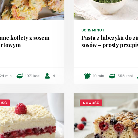
A
DO 15 MINUT
ane kotlety z sosem
Pasta z lubczyku do zu
urtowym
sosów – prosty przepi
24 min.
1071 kcal
4
10 min.
558 kcal
OŚĆ
NOWOŚĆ