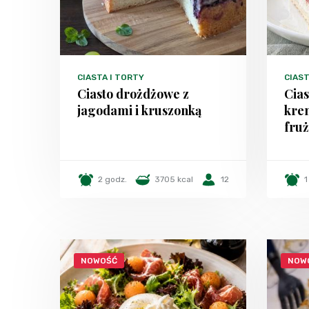
CIASTA I TORTY
CIAST
Ciasto drożdżowe z
Cia
jagodami i kruszonką
kre
fruż
2 godz.
3705 kcal
12
1
NOWOŚĆ
NOW