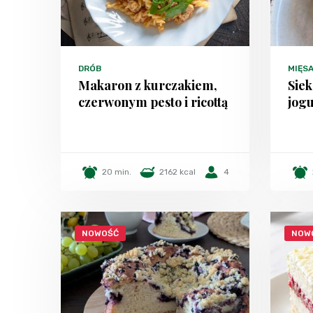
DRÓB
MIĘS
Makaron z kurczakiem,
Siek
czerwonym pesto i ricottą
jog
20 min.
2162 kcal
4
NOWOŚĆ
NOW