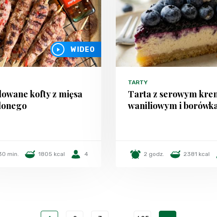
WIDEO
TARTY
lowane kofty z mięsa
Tarta z serowym kr
lonego
waniliowym i borówk
30 min.
1805 kcal
4
2 godz.
2381 kcal