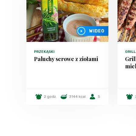
WIDEO
PRZEKĄSKI
GRILL
Paluchy serowe z ziołami
Gril
mie
2 godz.
3144 kcal
5