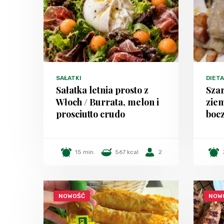
SAŁATKI
DIET
Sałatka letnia prosto z
Szar
Włoch / Burrata, melon i
zie
prosciutto crudo
bocz
15 min.
567 kcal
2
NOWOŚĆ
NOW