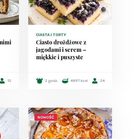
CIASTA I TORTY
tnimi
Ciasto drożdżowe z
jagodami i serem –
miękkie i puszyste
12
2 godz.
4897 kcal
24
NOWOŚĆ