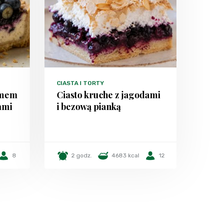
CIASTA I TORTY
emem
Ciasto kruche z jagodami
ami
i bezową pianką
8
2 godz.
4683 kcal
12