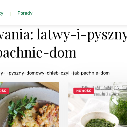
zy
Porady
wania: latwy-i-pysz
-pachnie-dom
atwy-i-pyszny-domowy-chleb-czyli-jak-pachnie-dom
OŚĆ
NOWOŚĆ