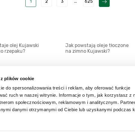
1
2
3
...
625
aje olej Kujawski
Jak powstają oleje tłoczone
go rzepaku?
na zimno Kujawski?
 z plików cookie
ie do spersonalizowania treści i reklam, aby oferować funkcje
Mapa serwisu
Kat
wać ruch w naszej witrynie. Informacje o tym, jak korzystasz z 
Kanały RSS
Kon
rtnerom społecznościowym, reklamowym i analitycznym. Partn
innymi danymi otrzymanymi od Ciebie lub uzyskanymi podczas k
Porady
Zal