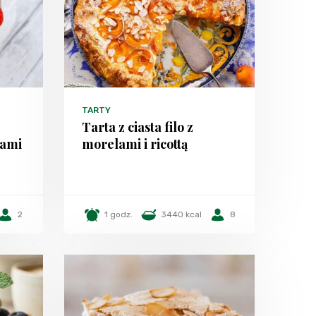
TARTY
Tarta z ciasta filo z
tami
morelami i ricottą
2
1 godz.
3440 kcal
8