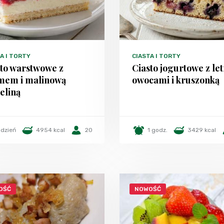
A I TORTY
CIASTA I TORTY
sto warstwowe z
Ciasto jogurtowe z le
mem i malinową
owocami i kruszonką
eliną
 dzień
4954 kcal
20
1 godz.
3429 kcal
OŚĆ
NOWOŚĆ