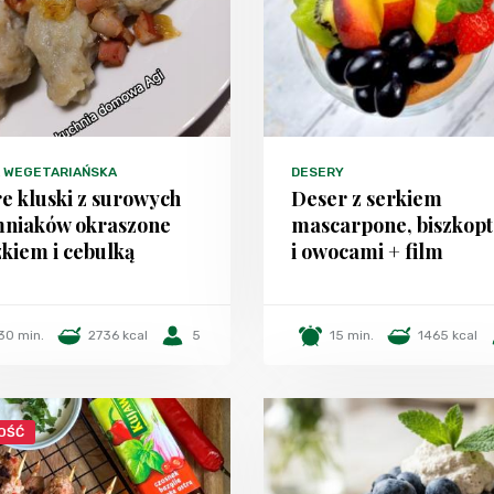
A WEGETARIAŃSKA
DESERY
e kluski z surowych
Deser z serkiem
mniaków okraszone
mascarpone, biszkop
kiem i cebulką
i owocami + film
30 min.
2736 kcal
5
15 min.
1465 kcal
OŚĆ