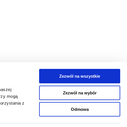
Zezwól na wszystkie
egorie
naszej
Zezwól na wybór
takt
erzy mogą
orzystania z
oguj się
Odmowa