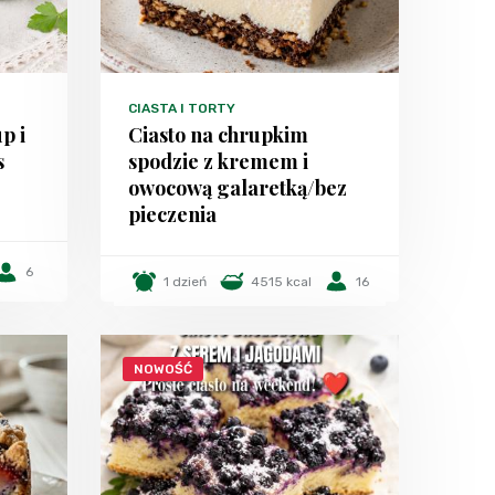
CIASTA I TORTY
p i
Ciasto na chrupkim
s
spodzie z kremem i
owocową galaretką/bez
pieczenia
6
1 dzień
4515 kcal
16
NOWOŚĆ