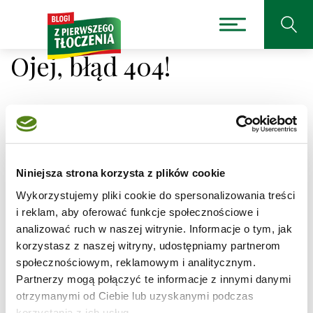
Ojej, błąd 404!
Niestety nie można było
Niniejsza strona korzysta z plików cookie
odnaleźć strony, której
Wykorzystujemy pliki cookie do spersonalizowania treści
szukasz.
i reklam, aby oferować funkcje społecznościowe i
analizować ruch w naszej witrynie. Informacje o tym, jak
korzystasz z naszej witryny, udostępniamy partnerom
Adres, który próbujesz odwiedzić
/przepisy/kotlety-
z-ciecierzycy/2
jest obecnie niedostępny.
społecznościowym, reklamowym i analitycznym.
Partnerzy mogą połączyć te informacje z innymi danymi
Sprawdź pisownię adresu lub skorzystaj z wyszukiwarki
otrzymanymi od Ciebie lub uzyskanymi podczas
korzystania z ich usług.