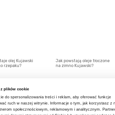
aje olej Kujawski
Jak powstają oleje tłoczone
go rzepaku?
na zimno Kujawski?
 z plików cookie
ie do spersonalizowania treści i reklam, aby oferować funkcje
Mapa serwisu
Kat
wać ruch w naszej witrynie. Informacje o tym, jak korzystasz z 
Kanały RSS
Kon
rtnerom społecznościowym, reklamowym i analitycznym. Partn