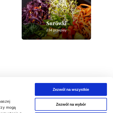
Surówki
234 przepisy
Zezwól na wszystkie
egorie
naszej
Zezwól na wybór
takt
erzy mogą