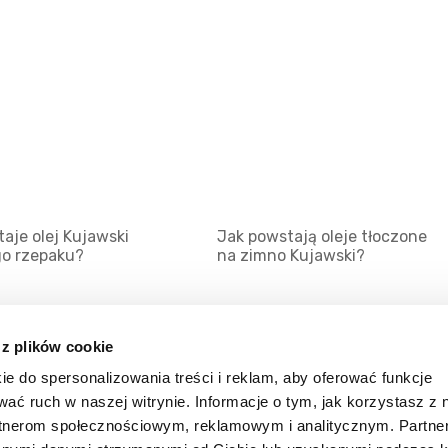
aje olej Kujawski
Jak powstają oleje tłoczone
go rzepaku?
na zimno Kujawski?
 z plików cookie
ie do spersonalizowania treści i reklam, aby oferować funkcje
Mapa serwisu
Kat
wać ruch w naszej witrynie. Informacje o tym, jak korzystasz z 
Kanały RSS
Kon
rtnerom społecznościowym, reklamowym i analitycznym. Partn