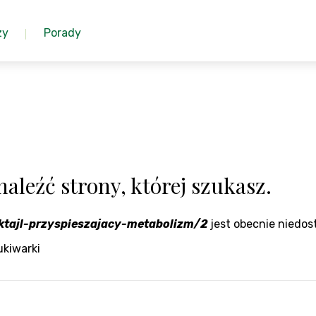
zy
Porady
aleźć strony, której szukasz.
ktajl-przyspieszajacy-metabolizm/2
jest obecnie niedos
ukiwarki