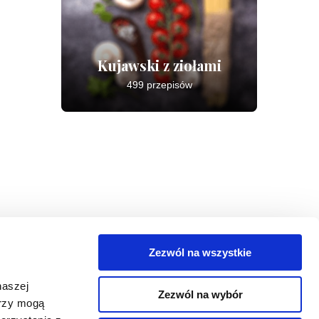
Kujawski z ziołami
499 przepisów
Zezwól na wszystkie
egorie
naszej
Zezwól na wybór
takt
erzy mogą