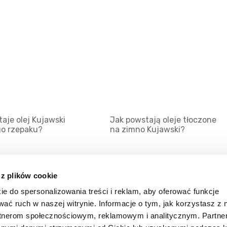
aje olej Kujawski
Jak powstają oleje tłoczone
go rzepaku?
na zimno Kujawski?
 z plików cookie
ie do spersonalizowania treści i reklam, aby oferować funkcje
Mapa serwisu
Kat
wać ruch w naszej witrynie. Informacje o tym, jak korzystasz z 
Kanały RSS
Kon
rtnerom społecznościowym, reklamowym i analitycznym. Partn