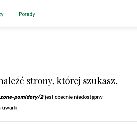
zy
Porady
aleźć strony, której szukasz.
szone-pomidory/2
jest obecnie niedostępny.
ukiwarki