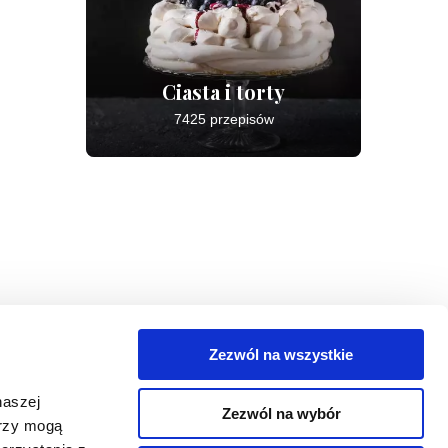
Ciasta i torty
7425 przepisów
Zezwól na wszystkie
egorie
naszej
Zezwól na wybór
takt
erzy mogą