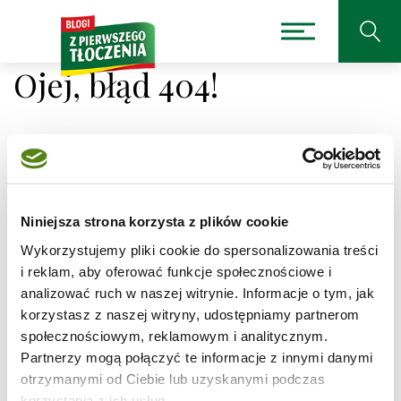
Ojej, błąd 404!
Niestety nie można było
Niniejsza strona korzysta z plików cookie
odnaleźć strony, której
Wykorzystujemy pliki cookie do spersonalizowania treści
szukasz.
i reklam, aby oferować funkcje społecznościowe i
analizować ruch w naszej witrynie. Informacje o tym, jak
korzystasz z naszej witryny, udostępniamy partnerom
Adres, który próbujesz odwiedzić
/przepisy/faworki/1
jest obecnie niedostępny.
społecznościowym, reklamowym i analitycznym.
Partnerzy mogą połączyć te informacje z innymi danymi
Sprawdź pisownię adresu lub skorzystaj z wyszukiwarki
otrzymanymi od Ciebie lub uzyskanymi podczas
korzystania z ich usług.