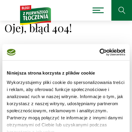
Ojej, błąd 404!
Niestety nie można było
Niniejsza strona korzysta z plików cookie
odnaleźć strony, której
Wykorzystujemy pliki cookie do spersonalizowania treści
szukasz.
i reklam, aby oferować funkcje społecznościowe i
analizować ruch w naszej witrynie. Informacje o tym, jak
korzystasz z naszej witryny, udostępniamy partnerom
Adres, który próbujesz odwiedzić
/przepisy/fasolka-
po-bretonsku/1
jest obecnie niedostępny.
społecznościowym, reklamowym i analitycznym.
Partnerzy mogą połączyć te informacje z innymi danymi
Sprawdź pisownię adresu lub skorzystaj z wyszukiwarki
otrzymanymi od Ciebie lub uzyskanymi podczas
korzystania z ich usług.