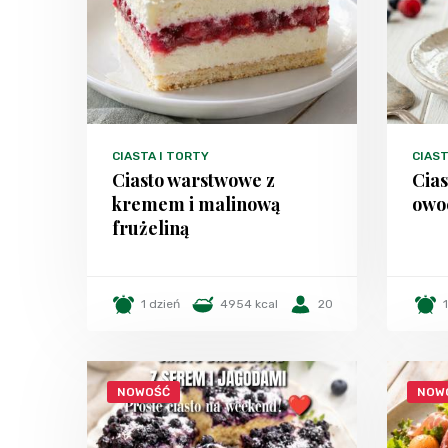
CIASTA I TORTY
CIAST
Ciasto warstwowe z
Cias
kremem i malinową
owo
frużeliną
1 dzień
4954 kcal
20
NOWOŚĆ
NOW