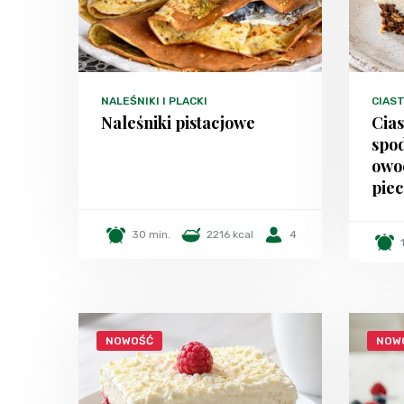
NALEŚNIKI I PLACKI
CIAST
Naleśniki pistacjowe
Cia
spo
owo
piec
30 min.
2216 kcal
4
NOWOŚĆ
NOW