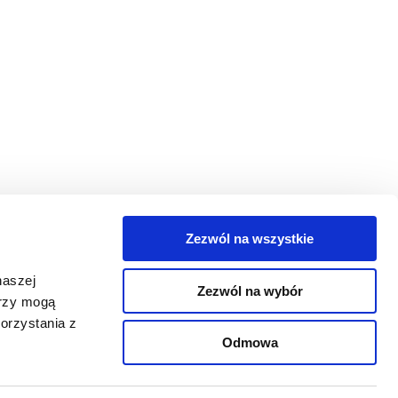
Zezwól na wszystkie
egorie
naszej
Zezwól na wybór
takt
erzy mogą
orzystania z
oguj się
Odmowa