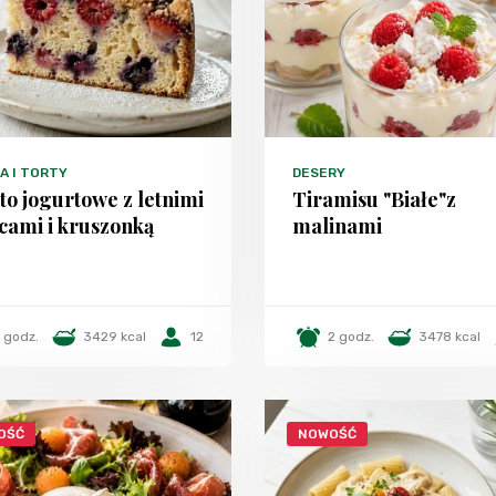
A I TORTY
DESERY
to jogurtowe z letnimi
Tiramisu "Białe"z
cami i kruszonką
malinami
1 godz.
3429 kcal
12
2 godz.
3478 kcal
OŚĆ
NOWOŚĆ