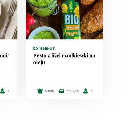
DO 15 MINUT
oni/
Pesto z liści rzodkiewki na
oleju
4
5 min.
713 kcal
4