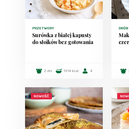
PRZETWORY
DRÓB
Surówka z białej kapusty
Mak
do słoików bez gotowania
czer
2 dni
1514 kcal
4
NOWOŚĆ
NOW