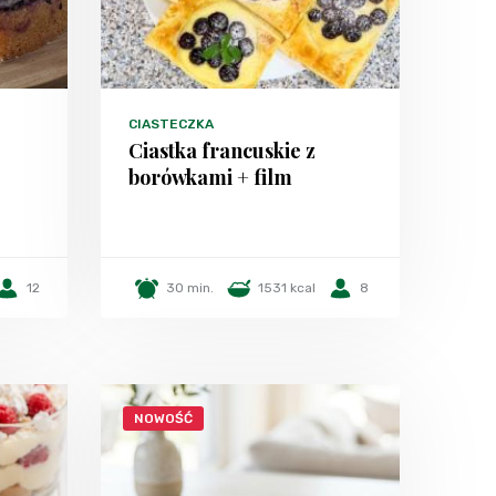
CIASTECZKA
Ciastka francuskie z
borówkami + film
12
30 min.
1531 kcal
8
NOWOŚĆ