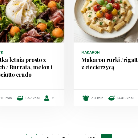
TKI
MAKARON
tka letnia prosto z
Makaron rurki /rigatt
h / Burrata, melon i
z ciecierzycą
ciutto crudo
15 min.
567 kcal
2
30 min.
1445 kcal