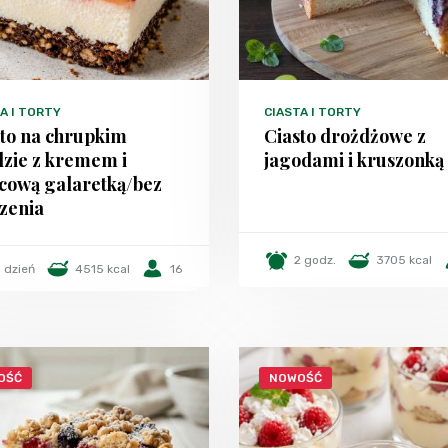
A I TORTY
CIASTA I TORTY
sto na chrupkim
Ciasto drożdżowe z
dzie z kremem i
jagodami i kruszonką
cową galaretką/bez
zenia
2 godz.
3705 kcal
1 dzień
4515 kcal
16
OŚĆ
NOWOŚĆ