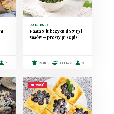
DO 15 MINUT
em
Pasta z lubczyku do zup i
sosów – prosty przepis
4
10 min.
558 kcal
6
NOWOŚĆ