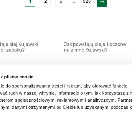
1
2
3
...
625
aje olej Kujawski
Jak powstają oleje tłoczone
go rzepaku?
na zimno Kujawski?
 z plików cookie
ie do spersonalizowania treści i reklam, aby oferować funkcje
Mapa serwisu
Kat
wać ruch w naszej witrynie. Informacje o tym, jak korzystasz z 
Kanały RSS
Kon
rtnerom społecznościowym, reklamowym i analitycznym. Partn
innymi danymi otrzymanymi od Ciebie lub uzyskanymi podczas k
Porady
Zal