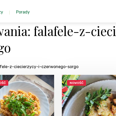
zy
Porady
nia: falafele-z-ciec
go
afele-z-ciecierzycy-i-czerwonego-sorgo
OŚĆ
NOWOŚĆ