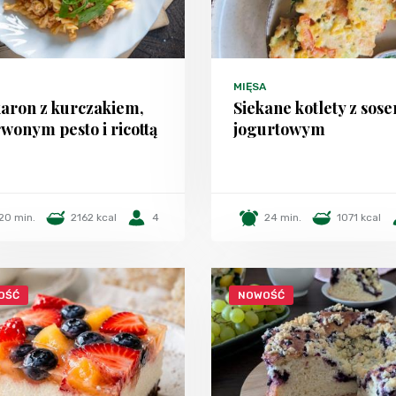
MIĘSA
aron z kurczakiem,
Siekane kotlety z sos
wonym pesto i ricottą
jogurtowym
20 min.
2162 kcal
4
24 min.
1071 kcal
OŚĆ
NOWOŚĆ