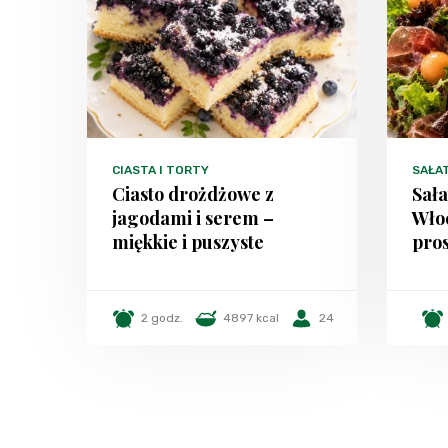
CIASTA I TORTY
SAŁA
Ciasto drożdżowe z
Sała
jagodami i serem –
Włoc
miękkie i puszyste
pros
2 godz.
4897 kcal
24