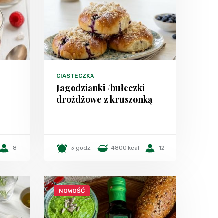
CIASTECZKA
Jagodzianki /bułeczki
drożdżowe z kruszonką
8
3 godz.
4800 kcal
12
NOWOŚĆ