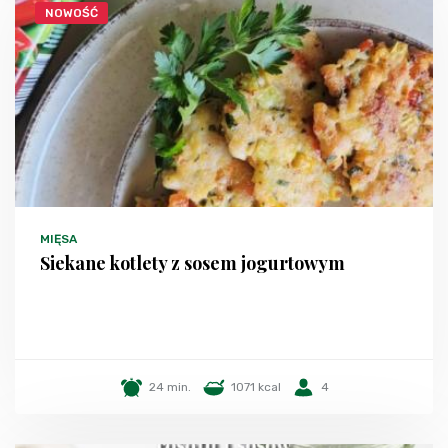
NOWOŚĆ
MIĘSA
Siekane kotlety z sosem jogurtowym
24 min.
1071 kcal
4