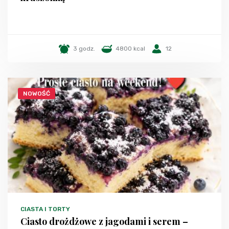
3 godz.
4800 kcal
12
NOWOŚĆ
CIASTA I TORTY
Ciasto drożdżowe z jagodami i serem –