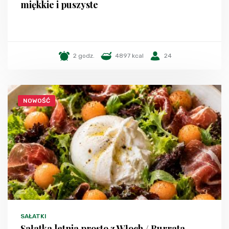
miękkie i puszyste
2 godz.
4897 kcal
24
NOWOŚĆ
SAŁATKI
Sałatka letnia prosto z Włoch / Burrata,