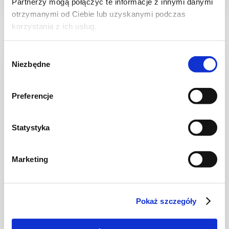
Partnerzy mogą połączyć te informacje z innymi danymi
30 min.
1531 kcal
8
otrzymanymi od Ciebie lub uzyskanymi podczas
korzystania z ich usług.
Wybór
Niezbędne
NOWOŚĆ
zgody
Preferencje
Statystyka
Marketing
CIASTA I TORTY
Ciasto warstwowe z kremem i malinową
Pokaż szczegóły
frużeliną