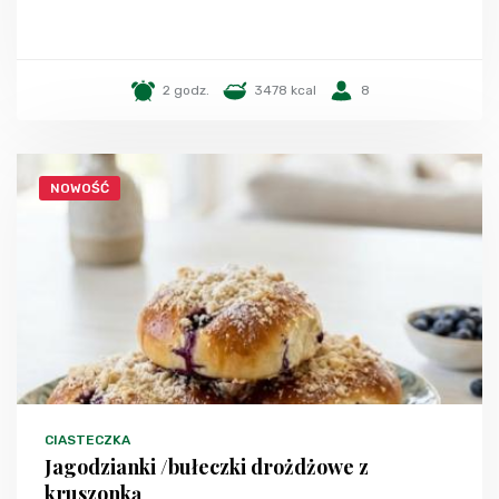
2 godz.
3478 kcal
8
NOWOŚĆ
CIASTECZKA
Jagodzianki /bułeczki drożdżowe z
kruszonką