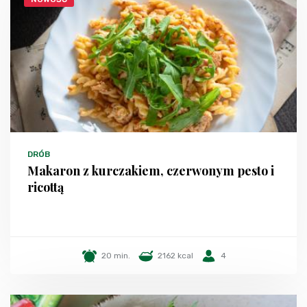
DRÓB
Makaron z kurczakiem, czerwonym pesto i
ricottą
20 min.
2162 kcal
4