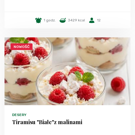
1 godz.
3429 kcal
12
NOWOŚĆ
DESERY
Tiramisu "Białe"z malinami