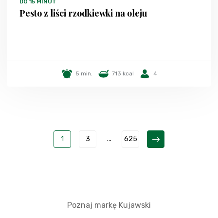
DO 15 MINUT
Pesto z liści rzodkiewki na oleju
5 min.
713 kcal
4
1
3
...
625
Poznaj markę Kujawski