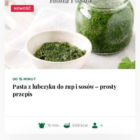
NOWOŚĆ
DO 15 MINUT
Pasta z lubczyku do zup i sosów – prosty
przepis
10 min.
558 kcal
6