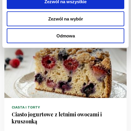
Zezwól na wszystkie
1 dzień
4954 kcal
20
Zezwól na wybór
Odmowa
NOWOŚĆ
CIASTA I TORTY
Ciasto jogurtowe z letnimi owocami i
kruszonką