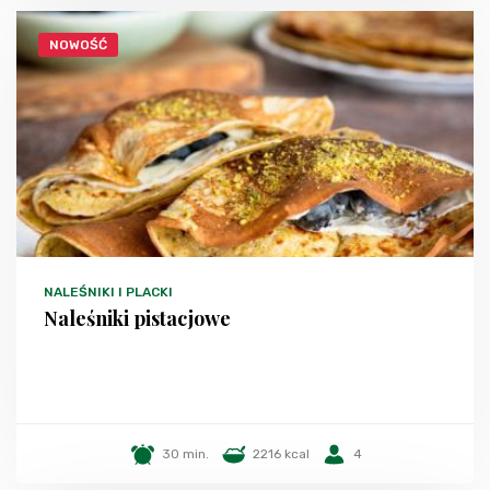
NOWOŚĆ
NALEŚNIKI I PLACKI
Naleśniki pistacjowe
30 min.
2216 kcal
4