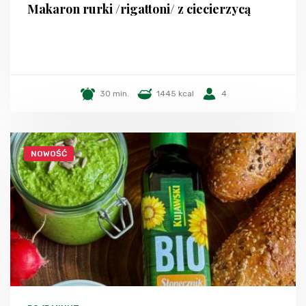
Makaron rurki /rigattoni/ z ciecierzycą
30 min.
1445 kcal
4
NOWOŚĆ