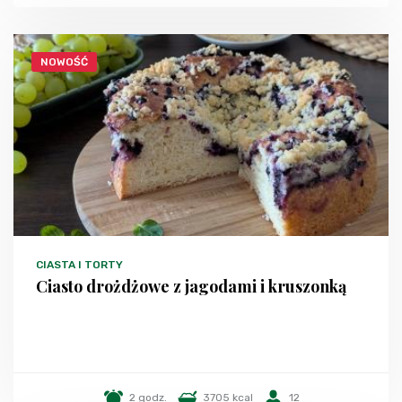
NOWOŚĆ
CIASTA I TORTY
Ciasto drożdżowe z jagodami i kruszonką
2 godz.
3705 kcal
12