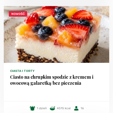
NOWOŚĆ
CIASTA I TORTY
Ciasto na chrupkim spodzie z kremem i
owocową galaretką/bez pieczenia
1 dzień
4515 kcal
16