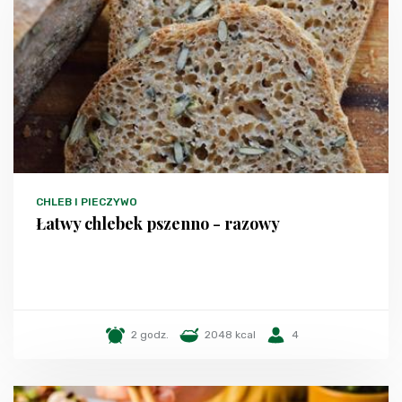
CHLEB I PIECZYWO
Łatwy chlebek pszenno - razowy
2 godz.
2048 kcal
4