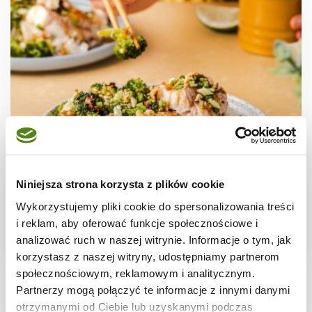
KUCHNIA CHIŃSKA
Dorsz z brokułami po chińsku na parze
Niniejsza strona korzysta z plików cookie
Wykorzystujemy pliki cookie do spersonalizowania treści
i reklam, aby oferować funkcje społecznościowe i
analizować ruch w naszej witrynie. Informacje o tym, jak
korzystasz z naszej witryny, udostępniamy partnerom
15 min.
1486 kcal
2
społecznościowym, reklamowym i analitycznym.
Partnerzy mogą połączyć te informacje z innymi danymi
otrzymanymi od Ciebie lub uzyskanymi podczas