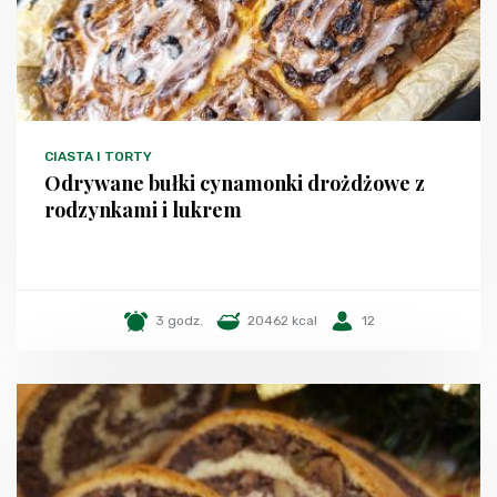
CIASTA I TORTY
Odrywane bułki cynamonki drożdżowe z
rodzynkami i lukrem
3 godz.
20462 kcal
12