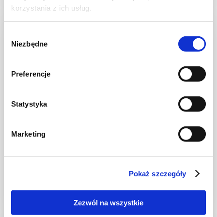
korzystania z ich usług.
Wybór
Niezbędne
zgody
Preferencje
Statystyka
WIDEO
Marketing
CHLEB I PIECZYWO
Ekspresowy chlebek w stylu greckim
Pokaż szczegóły
Zezwól na wszystkie
1 godz.
2630 kcal
4