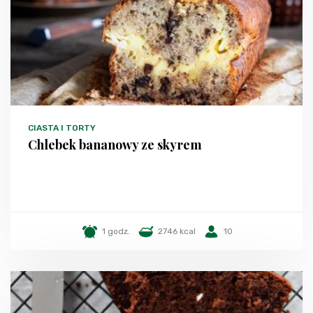
CIASTA I TORTY
Chlebek bananowy ze skyrem
1 godz.
2746 kcal
10