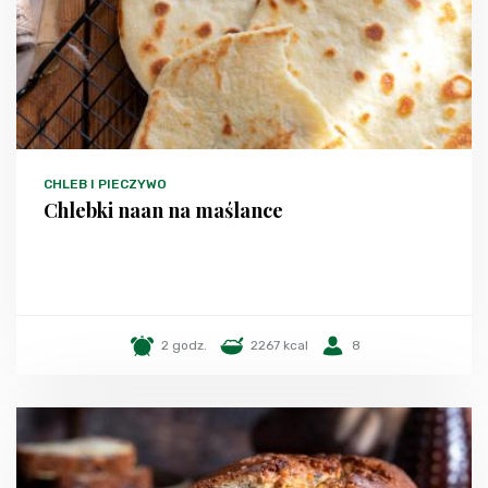
CHLEB I PIECZYWO
Chlebki naan na maślance
2 godz.
2267 kcal
8