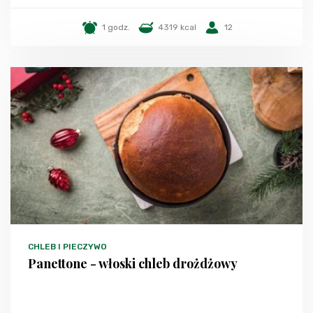
1 godz.
4319 kcal
12
CHLEB I PIECZYWO
Panettone - włoski chleb drożdżowy