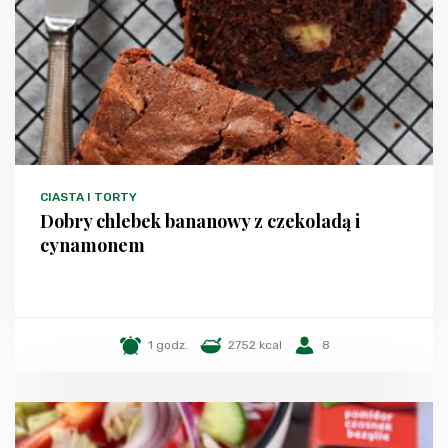
CIASTA I TORTY
Dobry chlebek bananowy z czekoladą i
cynamonem
1 godz.
2752 kcal
8