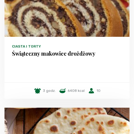
CIASTA I TORTY
Świąteczny makowiec drożdżowy
3 godz.
6408 kcal
10