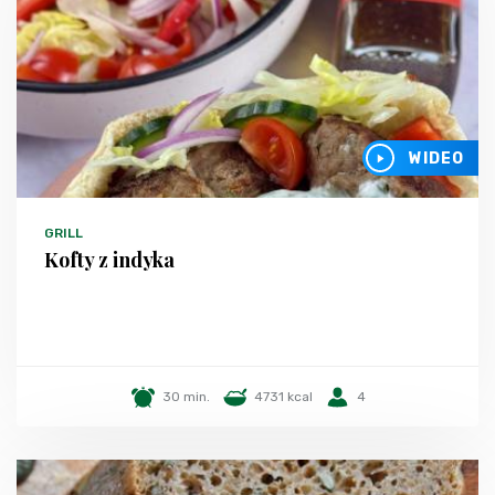
WIDEO
GRILL
Kofty z indyka
30 min.
4731 kcal
4