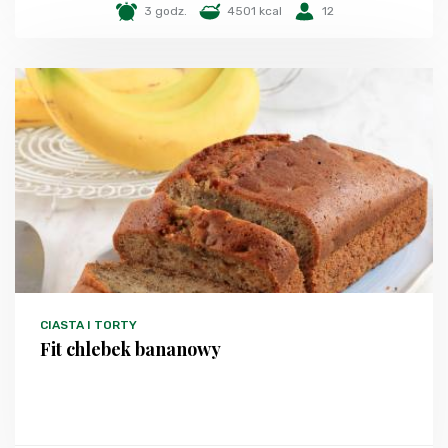
3 godz.
4501 kcal
12
CIASTA I TORTY
Fit chlebek bananowy