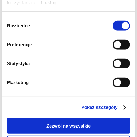
korzystania z ich usług.
Wybór
Niezbędne
zgody
Preferencje
Statystyka
Szukaj
Marketing
Poznaj markę Kujawski
Pokaż szczegóły
Jak powstaje olej Kujawski z polskiego rzepaku?
Zezwól na wszystkie
Jak powstają oleje tłoczone na zimno Kujawski?