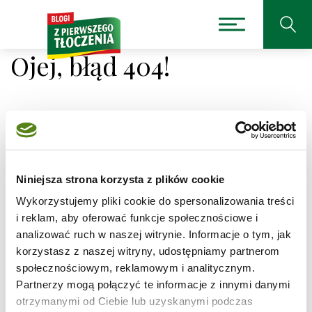
Ojej, błąd 404!
Niestety nie można było
odnaleźć strony, której
Niniejsza strona korzysta z plików cookie
Wykorzystujemy pliki cookie do spersonalizowania treści
szukasz.
i reklam, aby oferować funkcje społecznościowe i
analizować ruch w naszej witrynie. Informacje o tym, jak
Adres, który próbujesz odwiedzić
korzystasz z naszej witryny, udostępniamy partnerom
/przepisy/drozdzowe-placuszki-z-twarogiem/1
jest
społecznościowym, reklamowym i analitycznym.
obecnie niedostępny.
Partnerzy mogą połączyć te informacje z innymi danymi
Sprawdź pisownię adresu lub skorzystaj z wyszukiwarki
otrzymanymi od Ciebie lub uzyskanymi podczas