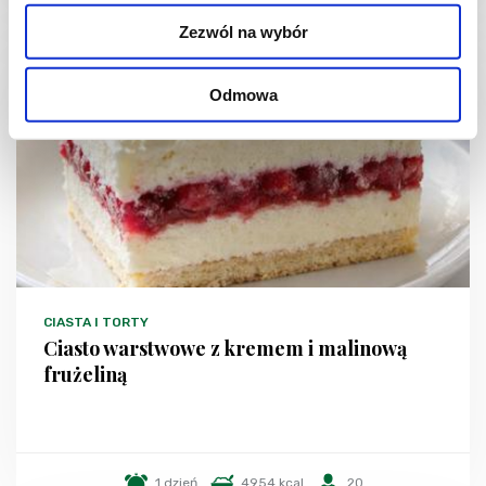
Zezwól na wybór
NOWOŚĆ
Odmowa
CIASTA I TORTY
Ciasto warstwowe z kremem i malinową
frużeliną
1 dzień
4954 kcal
20