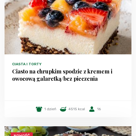
CIASTA I TORTY
Ciasto na chrupkim spodzie z kremem i
owocową galaretką/bez pieczenia
1 dzień
4515 kcal
16
NOWOŚĆ