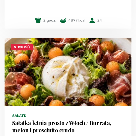
2 godz.
4897 kcal
24
NOWOŚĆ
SAŁATKI
Sałatka letnia prosto z Włoch / Burrata,
melon i prosciutto crudo