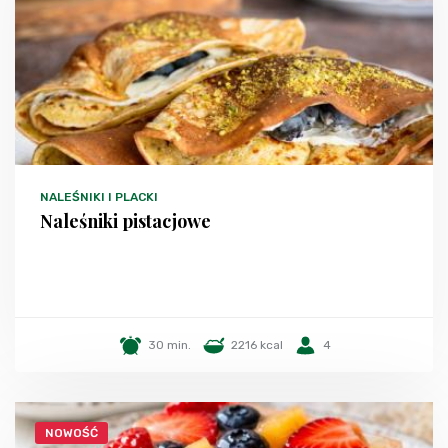
NALEŚNIKI I PLACKI
Naleśniki pistacjowe
30 min.
2216 kcal
4
NOWOŚĆ