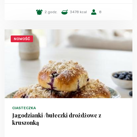
2 godz.
3478 kcal
8
NOWOŚĆ
CIASTECZKA
Jagodzianki /bułeczki drożdżowe z
kruszonką