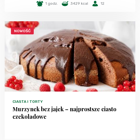
1 godz.
3429 kcal
12
NOWOŚĆ
CIASTA I TORTY
Murzynek bez jajek – najprostsze ciasto
czekoladowe