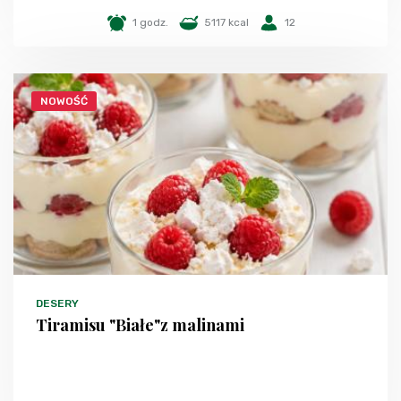
1 godz.
5117 kcal
12
NOWOŚĆ
DESERY
Tiramisu "Białe"z malinami