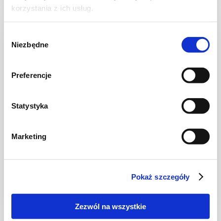
korzystania z ich usług.
NOWOŚĆ
Wybór
Niezbędne
zgody
Preferencje
Statystyka
Marketing
CIASTECZKA
Ciastka francuskie z borówkami + film
Pokaż szczegóły
Zezwól na wszystkie
30 min.
1531 kcal
8