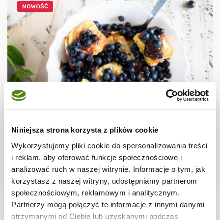
NOWOŚĆ
JAJKA
Omlet cesarski
Niniejsza strona korzysta z plików cookie
Wykorzystujemy pliki cookie do spersonalizowania treści
i reklam, aby oferować funkcje społecznościowe i
analizować ruch w naszej witrynie. Informacje o tym, jak
korzystasz z naszej witryny, udostępniamy partnerom
20 min.
1282 kcal
2
społecznościowym, reklamowym i analitycznym.
Partnerzy mogą połączyć te informacje z innymi danymi
otrzymanymi od Ciebie lub uzyskanymi podczas