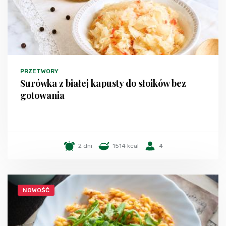
PRZETWORY
Surówka z białej kapusty do słoików bez
gotowania
2 dni
1514 kcal
4
NOWOŚĆ