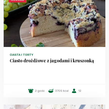
CIASTA I TORTY
Ciasto drożdżowe z jagodami i kruszonką
2 godz.
3705 kcal
12