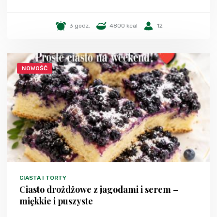
3 godz.
4800 kcal
12
NOWOŚĆ
CIASTA I TORTY
Ciasto drożdżowe z jagodami i serem –
miękkie i puszyste