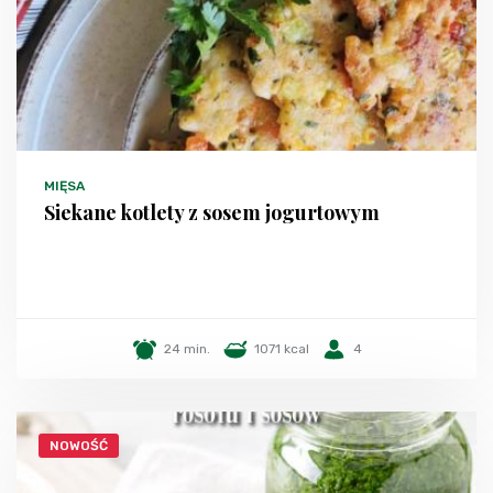
MIĘSA
Siekane kotlety z sosem jogurtowym
24 min.
1071 kcal
4
NOWOŚĆ