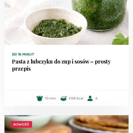
DO 15 MINUT
Pasta z lubczyku do zup i sosów – prosty
przepis
10 min.
558 kcal
6
NOWOŚĆ