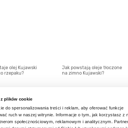
aje olej Kujawski
Jak powstają oleje tłoczone
go rzepaku?
na zimno Kujawski?
 z plików cookie
ie do spersonalizowania treści i reklam, aby oferować funkcje
Mapa serwisu
Kat
wać ruch w naszej witrynie. Informacje o tym, jak korzystasz z 
Kanały RSS
Kon
rtnerom społecznościowym, reklamowym i analitycznym. Partn