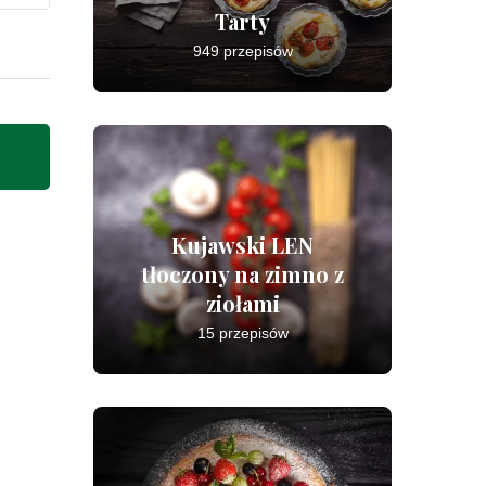
Tarty
949 przepisów
Kujawski LEN
tłoczony na zimno z
ziołami
15 przepisów