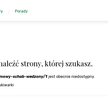
zy
Porady
aleźć strony, której szukasz.
omowy-schab-wedzony/1
jest obecnie niedostępny.
ukiwarki