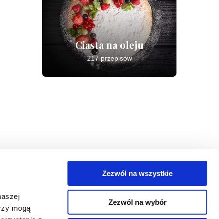
Ciasta na oleju
217 przepisów
Zezwól na wszystkie
egorie
naszej
Zezwól na wybór
takt
erzy mogą