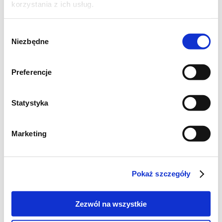
korzystania z ich usług.
Wybór
Niezbędne
zgody
Preferencje
Statystyka
Szukaj
Marketing
Poznaj markę Kujawski
Pokaż szczegóły
Jak powstaje olej Kujawski z polskiego rzepaku?
Zezwól na wszystkie
Jak powstają oleje tłoczone na zimno Kujawski?