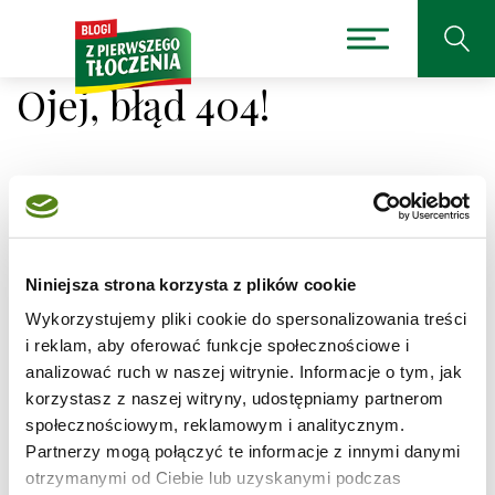
Ojej, błąd 404!
Niestety nie można było
odnaleźć strony, której
Niniejsza strona korzysta z plików cookie
Wykorzystujemy pliki cookie do spersonalizowania treści
szukasz.
i reklam, aby oferować funkcje społecznościowe i
analizować ruch w naszej witrynie. Informacje o tym, jak
Adres, który próbujesz odwiedzić
korzystasz z naszej witryny, udostępniamy partnerom
/przepisy/czerwona-kapusta-na-slodko/1
jest
społecznościowym, reklamowym i analitycznym.
obecnie niedostępny.
Partnerzy mogą połączyć te informacje z innymi danymi
Sprawdź pisownię adresu lub skorzystaj z wyszukiwarki
otrzymanymi od Ciebie lub uzyskanymi podczas