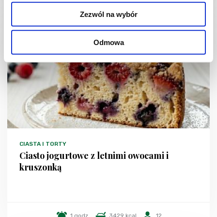
Zezwól na wybór
NOWOŚĆ
Odmowa
CIASTA I TORTY
Ciasto jogurtowe z letnimi owocami i
kruszonką
1 godz.
3429 kcal
12