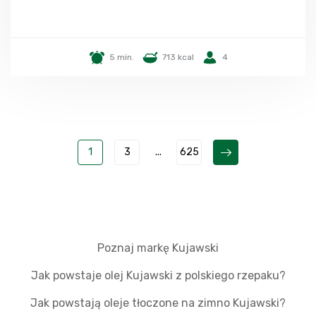
5 min.
713 kcal
4
1
3
...
625
Poznaj markę Kujawski
Jak powstaje olej Kujawski z polskiego rzepaku?
Jak powstają oleje tłoczone na zimno Kujawski?