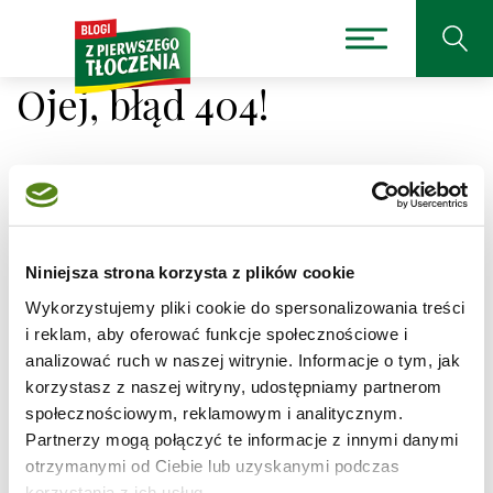
Ojej, błąd 404!
Niestety nie można było
Niniejsza strona korzysta z plików cookie
odnaleźć strony, której
Wykorzystujemy pliki cookie do spersonalizowania treści
szukasz.
i reklam, aby oferować funkcje społecznościowe i
analizować ruch w naszej witrynie. Informacje o tym, jak
korzystasz z naszej witryny, udostępniamy partnerom
Adres, który próbujesz odwiedzić
/przepisy/cynamonki/1
jest obecnie niedostępny.
społecznościowym, reklamowym i analitycznym.
Partnerzy mogą połączyć te informacje z innymi danymi
Sprawdź pisownię adresu lub skorzystaj z wyszukiwarki
otrzymanymi od Ciebie lub uzyskanymi podczas
korzystania z ich usług.