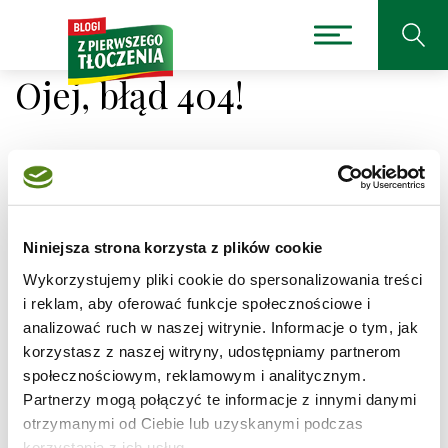
Ojej, błąd 404!
Niestety nie można było
Niniejsza strona korzysta z plików cookie
odnaleźć strony, której
Wykorzystujemy pliki cookie do spersonalizowania treści
szukasz.
i reklam, aby oferować funkcje społecznościowe i
analizować ruch w naszej witrynie. Informacje o tym, jak
korzystasz z naszej witryny, udostępniamy partnerom
Adres, który próbujesz odwiedzić
/przepisy/ciasto-
ucierane-z-morelami/1
jest obecnie niedostępny.
społecznościowym, reklamowym i analitycznym.
Partnerzy mogą połączyć te informacje z innymi danymi
Sprawdź pisownię adresu lub skorzystaj z wyszukiwarki
otrzymanymi od Ciebie lub uzyskanymi podczas
korzystania z ich usług.