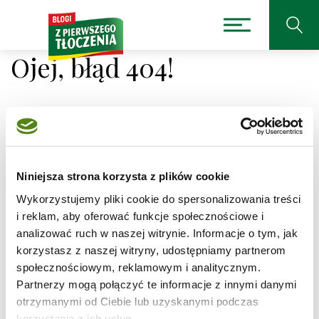
Ojej, błąd 404!
Niestety nie można było
Niniejsza strona korzysta z plików cookie
odnaleźć strony, której
Wykorzystujemy pliki cookie do spersonalizowania treści
szukasz.
i reklam, aby oferować funkcje społecznościowe i
analizować ruch w naszej witrynie. Informacje o tym, jak
korzystasz z naszej witryny, udostępniamy partnerom
Adres, który próbujesz odwiedzić
/przepisy/chleb-z-
sezamem/1
jest obecnie niedostępny.
społecznościowym, reklamowym i analitycznym.
Partnerzy mogą połączyć te informacje z innymi danymi
Sprawdź pisownię adresu lub skorzystaj z wyszukiwarki
otrzymanymi od Ciebie lub uzyskanymi podczas
korzystania z ich usług.