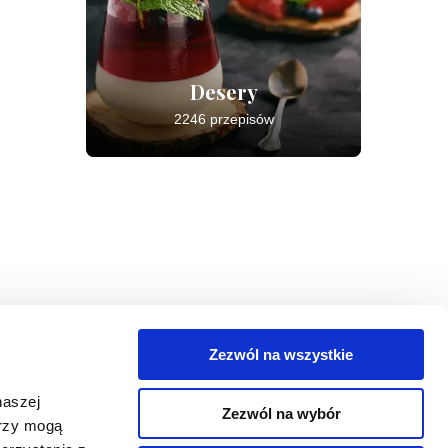
Desery
2246 przepisów
Zezwól na wszystkie
egorie
naszej
Zezwól na wybór
takt
erzy mogą