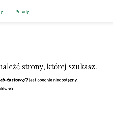
zy
Porady
aleźć strony, której szukasz.
leb-tostowy/7
jest obecnie niedostępny.
ukiwarki