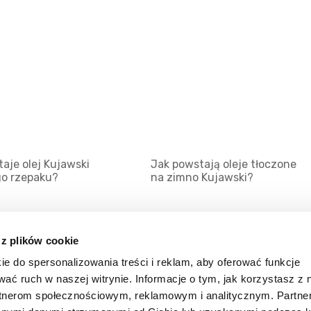
aje olej Kujawski
Jak powstają oleje tłoczone
go rzepaku?
na zimno Kujawski?
 z plików cookie
ie do spersonalizowania treści i reklam, aby oferować funkcje
Mapa serwisu
Kat
wać ruch w naszej witrynie. Informacje o tym, jak korzystasz z 
Kanały RSS
Kon
rtnerom społecznościowym, reklamowym i analitycznym. Partn