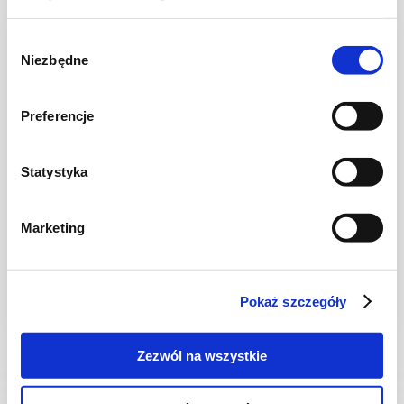
Wybór
Niezbędne
zgody
Preferencje
Statystyka
MIĘSA
Marketing
Gulasz z szynki duszonej w sosie cebulowym
z paprykowymi talarkami
Pokaż szczegóły
2 godz.
3174 kcal
5
Zezwól na wszystkie