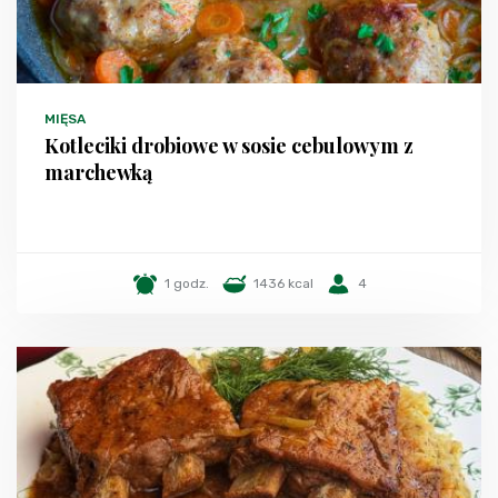
MIĘSA
Kotleciki drobiowe w sosie cebulowym z
marchewką
1 godz.
1436 kcal
4