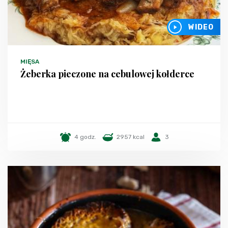
WIDEO
MIĘSA
Żeberka pieczone na cebulowej kołderce
4 godz.
2957 kcal
3