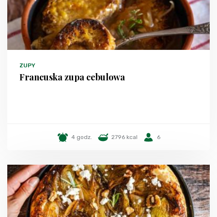
ZUPY
Francuska zupa cebulowa
4 godz.
2796 kcal
6