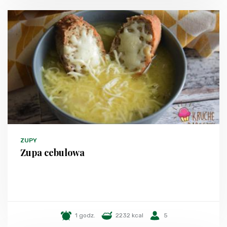
ZUPY
Zupa cebulowa
1 godz.
2232 kcal
5