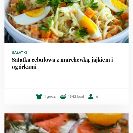
SAŁATKI
Sałatka cebulowa z marchewką, jajkiem i
ogórkami
1 godz.
1942 kcal
6