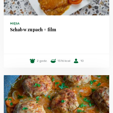
MIĘSA
Schab w zupach + film
2 godz.
1516 kcal
10