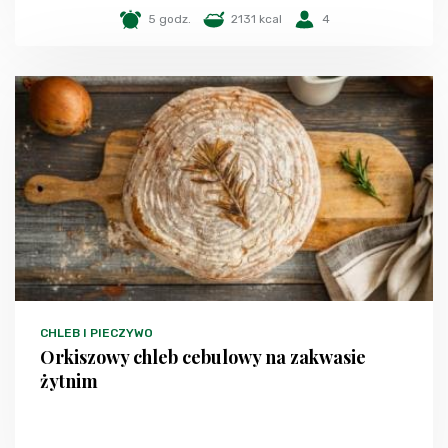
5 godz.
2131 kcal
4
CHLEB I PIECZYWO
Orkiszowy chleb cebulowy na zakwasie
żytnim