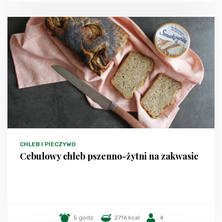
CHLEB I PIECZYWO
Cebulowy chleb pszenno-żytni na zakwasie
5 godz.
2716 kcal
4