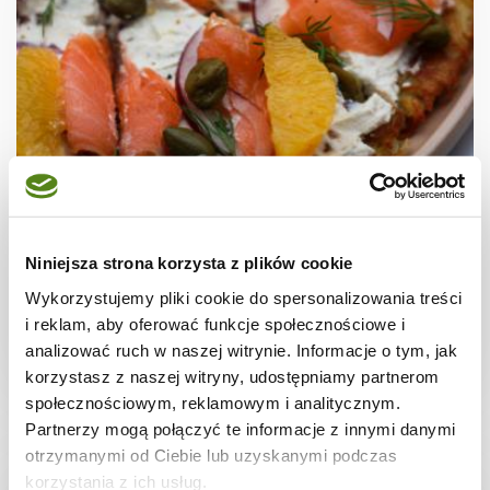
NALEŚNIKI I PLACKI
Placek ziemniaczany z cebulowym serkiem
i wędzonym łososiem
Niniejsza strona korzysta z plików cookie
Wykorzystujemy pliki cookie do spersonalizowania treści
i reklam, aby oferować funkcje społecznościowe i
analizować ruch w naszej witrynie. Informacje o tym, jak
35 min.
1765 kcal
4
korzystasz z naszej witryny, udostępniamy partnerom
społecznościowym, reklamowym i analitycznym.
Partnerzy mogą połączyć te informacje z innymi danymi
otrzymanymi od Ciebie lub uzyskanymi podczas
korzystania z ich usług.