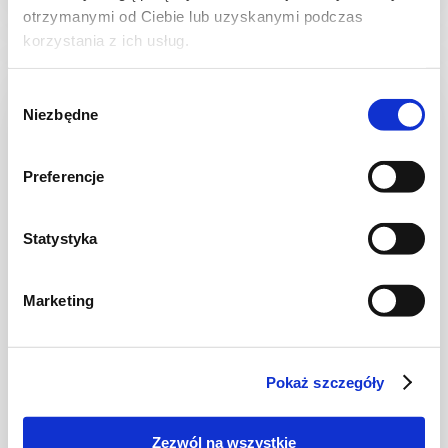
otrzymanymi od Ciebie lub uzyskanymi podczas
korzystania z ich usług.
Wybór
NOWOŚĆ
Niezbędne
zgody
Preferencje
Statystyka
Marketing
CIASTA I TORTY
Ciasto warstwowe z kremem i malinową
frużeliną
Pokaż szczegóły
Zezwól na wszystkie