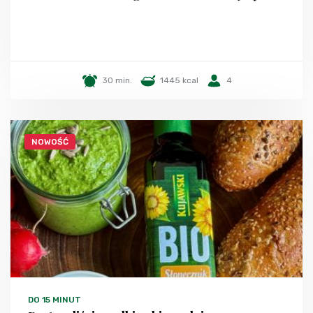
30 min.
1445 kcal
4
NOWOŚĆ
DO 15 MINUT