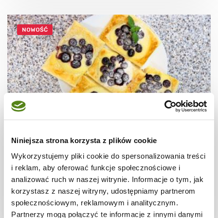
NOWOŚĆ
Niniejsza strona korzysta z plików cookie
CIASTECZKA
Ciastka francuskie z borówkami + film
Wykorzystujemy pliki cookie do spersonalizowania treści
i reklam, aby oferować funkcje społecznościowe i
analizować ruch w naszej witrynie. Informacje o tym, jak
korzystasz z naszej witryny, udostępniamy partnerom
społecznościowym, reklamowym i analitycznym.
30 min.
1531 kcal
8
Partnerzy mogą połączyć te informacje z innymi danymi