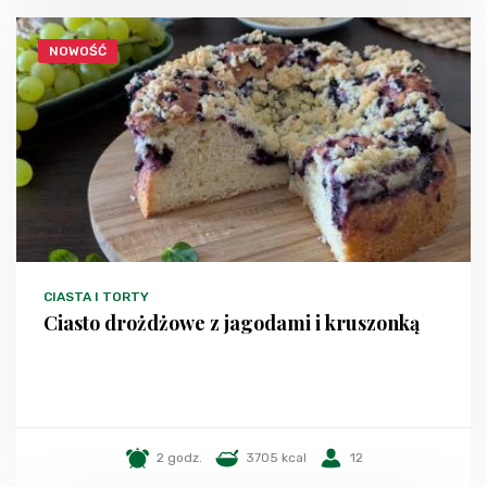
NOWOŚĆ
CIASTA I TORTY
Ciasto drożdżowe z jagodami i kruszonką
2 godz.
3705 kcal
12