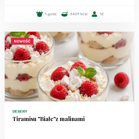
1 godz.
3429 kcal
12
NOWOŚĆ
DESERY
Tiramisu "Białe"z malinami