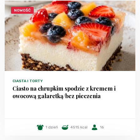
NOWOŚĆ
CIASTA I TORTY
Ciasto na chrupkim spodzie z kremem i
owocową galaretką/bez pieczenia
1 dzień
4515 kcal
16