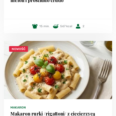
melon i prosciutto crudo
15 min.
567 kcal
2
NOWOŚĆ
MAKARON
Makaron rurki /rigattoni/ z ciecierzycą