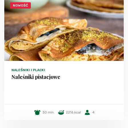
NOWOŚĆ
NALEŚNIKI I PLACKI
Naleśniki pistacjowe
30 min.
2216 kcal
4