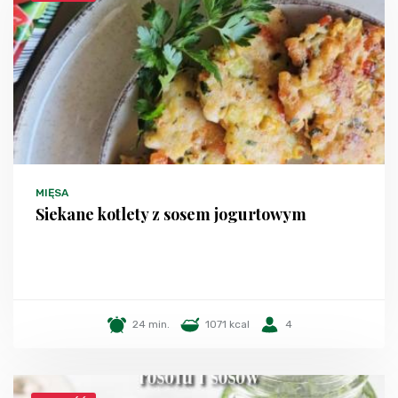
MIĘSA
Siekane kotlety z sosem jogurtowym
24 min.
1071 kcal
4