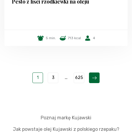
Pesto z liści rzodkiewki na oleju
5 min.
713 kcal
4
1
3
...
625
Poznaj markę Kujawski
Jak powstaje olej Kujawski z polskiego rzepaku?