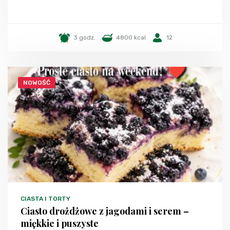
3 godz.
4800 kcal
12
NOWOŚĆ
CIASTA I TORTY
Ciasto drożdżowe z jagodami i serem –
miękkie i puszyste