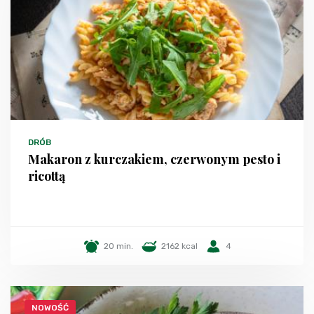
DRÓB
Makaron z kurczakiem, czerwonym pesto i
ricottą
20 min.
2162 kcal
4
NOWOŚĆ