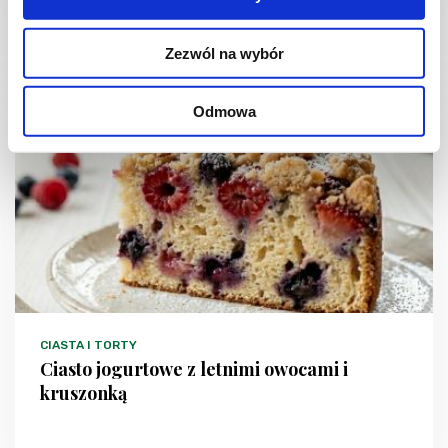
1 dzień
4954 kcal
20
Zezwól na wybór
Odmowa
NOWOŚĆ
CIASTA I TORTY
Ciasto jogurtowe z letnimi owocami i
kruszonką