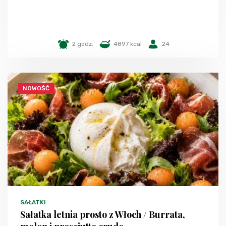
2 godz.
4897 kcal
24
NOWOŚĆ
SAŁATKI
Sałatka letnia prosto z Włoch / Burrata,