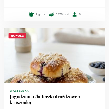
2 godz.
3478 kcal
8
NOWOŚĆ
CIASTECZKA
Jagodzianki /bułeczki drożdżowe z
kruszonką