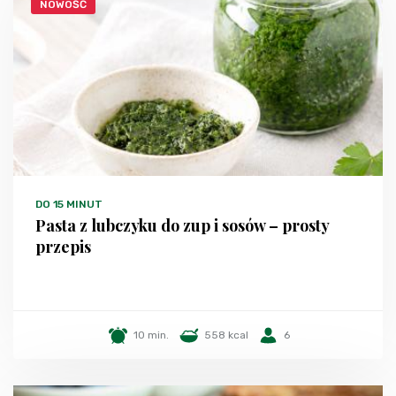
NOWOŚĆ
DO 15 MINUT
Pasta z lubczyku do zup i sosów – prosty
przepis
10 min.
558 kcal
6