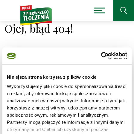
Ojej, błąd 404!
Niestety nie można było
odnaleźć strony, której
Niniejsza strona korzysta z plików cookie
Wykorzystujemy pliki cookie do spersonalizowania treści
szukasz.
i reklam, aby oferować funkcje społecznościowe i
analizować ruch w naszej witrynie. Informacje o tym, jak
Adres, który próbujesz odwiedzić
korzystasz z naszej witryny, udostępniamy partnerom
/przepisy/brzoskwiniowiec/1
jest obecnie
społecznościowym, reklamowym i analitycznym.
niedostępny.
Partnerzy mogą połączyć te informacje z innymi danymi
Sprawdź pisownię adresu lub skorzystaj z wyszukiwarki
otrzymanymi od Ciebie lub uzyskanymi podczas