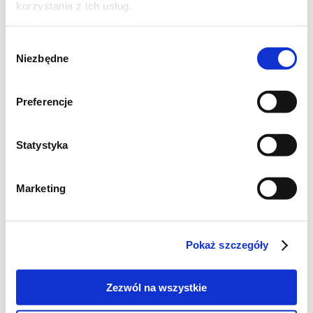
korzystania z ich usług.
Wybór
Niezbędne
zgody
Preferencje
Statystyka
Szukaj
Marketing
Poznaj markę Kujawski
Pokaż szczegóły
Jak powstaje olej Kujawski z polskiego rzepaku?
Zezwól na wszystkie
Jak powstają oleje tłoczone na zimno Kujawski?