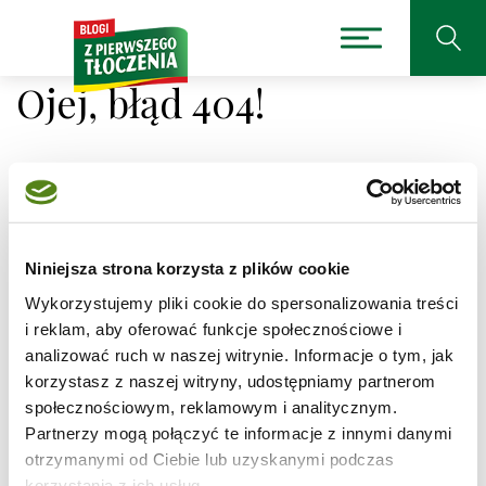
Ojej, błąd 404!
Niestety nie można było
Niniejsza strona korzysta z plików cookie
odnaleźć strony, której
Wykorzystujemy pliki cookie do spersonalizowania treści
szukasz.
i reklam, aby oferować funkcje społecznościowe i
analizować ruch w naszej witrynie. Informacje o tym, jak
korzystasz z naszej witryny, udostępniamy partnerom
Adres, który próbujesz odwiedzić
/przepisy/bigos/8
jest obecnie niedostępny.
społecznościowym, reklamowym i analitycznym.
Partnerzy mogą połączyć te informacje z innymi danymi
Sprawdź pisownię adresu lub skorzystaj z wyszukiwarki
otrzymanymi od Ciebie lub uzyskanymi podczas
korzystania z ich usług.