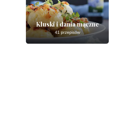
Kluski i dania mączne
41 przepisów