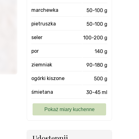
marchewka
50-100 g
pietruszka
50-100 g
seler
100-200 g
por
140 g
ziemniak
90-180 g
ogórki kiszone
500 g
śmietana
30-45 ml
Udostępnij