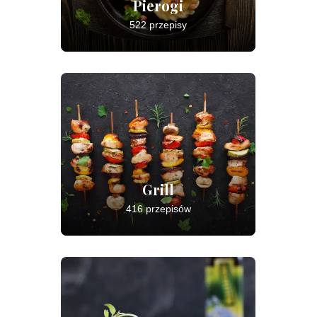
Pierogi
522 przepisy
Grill
416 przepisów