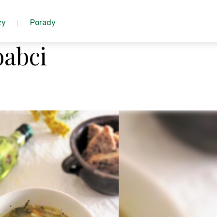
zy
Porady
babci